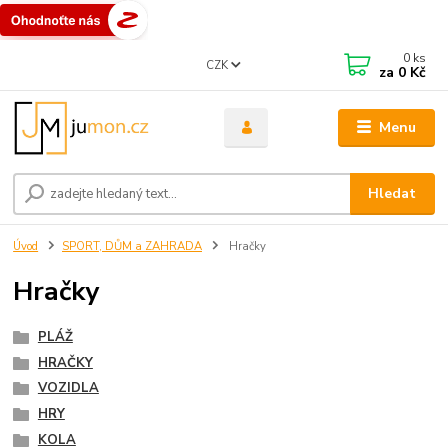
0
ks
CZK
za
0 Kč
Menu
Hledat
Úvod
SPORT, DŮM a ZAHRADA
Hračky
Hračky
PLÁŽ
HRAČKY
VOZIDLA
HRY
KOLA