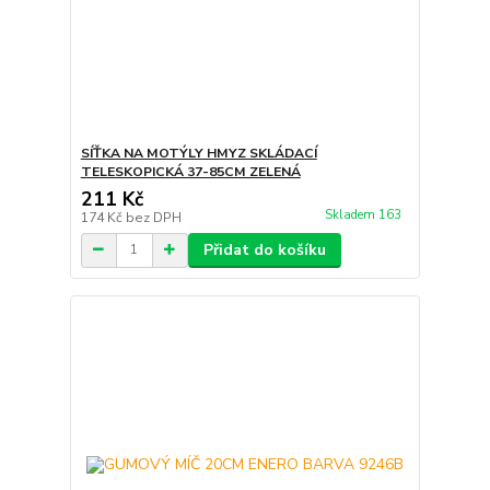
SÍŤKA NA MOTÝLY HMYZ SKLÁDACÍ
TELESKOPICKÁ 37-85CM ZELENÁ
211 Kč
Skladem 163
174 Kč
bez DPH
Přidat do košíku