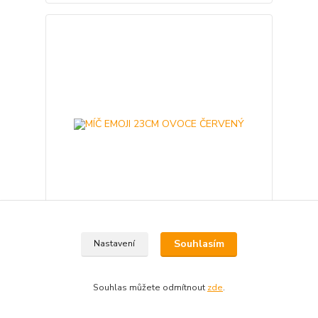
MÍČ EMOJI 23CM OVOCE ČERVENÝ
Souhlasím
Nastavení
392 Kč
Skladem 13
324 Kč
bez DPH
Souhlas můžete odmítnout
zde
.
Přidat do košíku