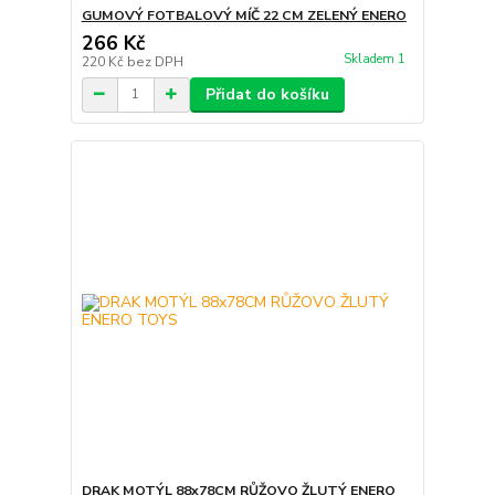
GUMOVÝ FOTBALOVÝ MÍČ 22 CM ZELENÝ ENERO
266 Kč
Skladem 1
220 Kč
bez DPH
Přidat do košíku
DRAK MOTÝL 88x78CM RŮŽOVO ŽLUTÝ ENERO