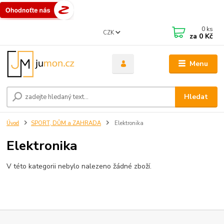
0
ks
CZK
za
0 Kč
Menu
Hledat
Úvod
SPORT, DŮM a ZAHRADA
Elektronika
Elektronika
V této kategorii nebylo nalezeno žádné zboží.