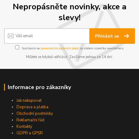
Nepropásněte novinky, akce a
slevy!
Přihlásit se
Souhlasím se
zpracováním osobních údajů
za účelem rozesílky newsletteru.
Můžete se kdykoli odhlásit. Zasíláme jednou za 14 dní.
Informace pro zákazníky
Jak nakupovat
Doprava a platba
Obchodní podmínky
Reklamační řád
Kontakty
GDPR a GPSR