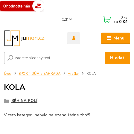
0
ks
CZK
za
0 Kč
Menu
Hledat
Úvod
SPORT, DŮM a ZAHRADA
Hračky
KOLA
KOLA
BĚH NA POLÍ
V této kategorii nebylo nalezeno žádné zboží.