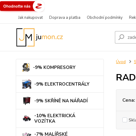
Jak nakupovat
Doprava a platba
Obchodní podmínky
Rek
Úvod
-9% KOMPRESORY
RAD
-9% ELEKTROCENTRÁLY
Cena:
-9% SKŘÍNĚ NA NÁŘADÍ
-10% ELEKTRICKÁ
Skl
VOZÍTKA
-7% MALÍŘSKÉ