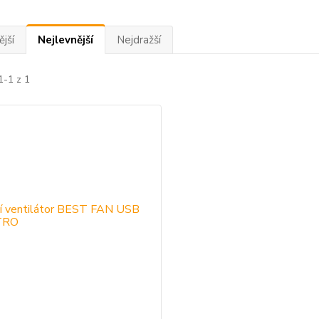
jší
Nejlevnější
Nejdražší
1-1 z 1