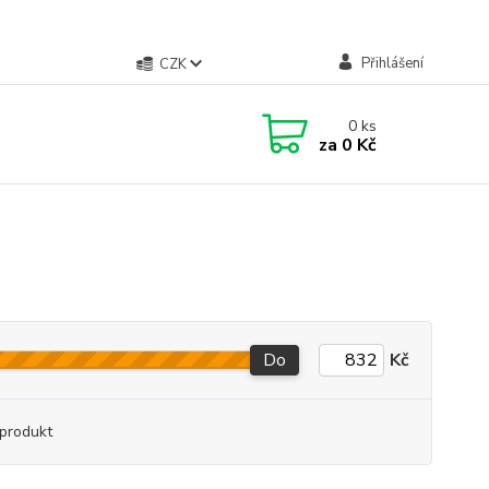
Přihlášení
CZK
0
ks
za
0 Kč
Do
Kč
produkt