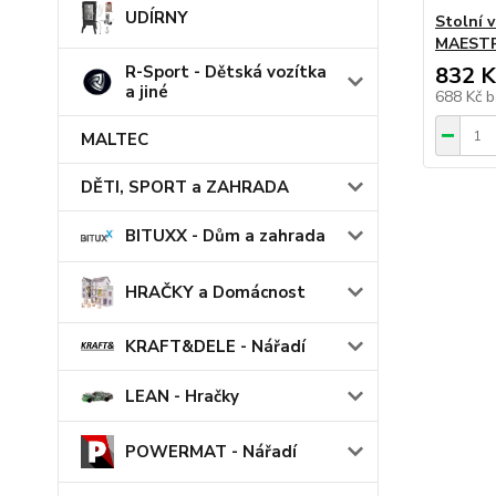
UDÍRNY
Stolní 
MAEST
R-Sport - Dětská vozítka
832 K
a jiné
688 Kč
b
MALTEC
DĚTI, SPORT a ZAHRADA
BITUXX - Dům a zahrada
HRAČKY a Domácnost
KRAFT&DELE - Nářadí
LEAN - Hračky
POWERMAT - Nářadí