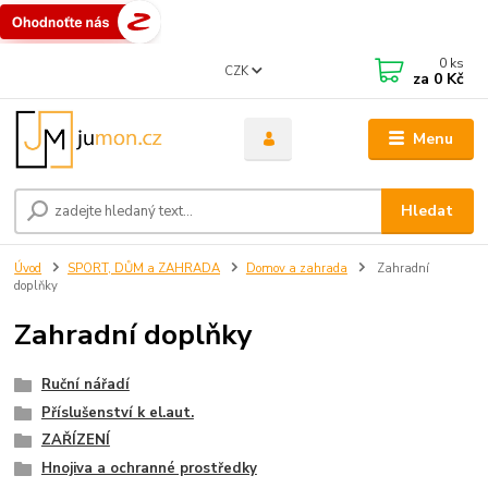
0
ks
CZK
za
0 Kč
Menu
Hledat
Úvod
SPORT, DŮM a ZAHRADA
Domov a zahrada
Zahradní
doplňky
Zahradní doplňky
Ruční nářadí
Příslušenství k el.aut.
ZAŘÍZENÍ
Hnojiva a ochranné prostředky