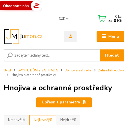
0
ks
CZK
za
0 Kč
Menu
Hledat
Úvod
SPORT, DŮM a ZAHRADA
Domov a zahrada
Zahradní doplňky
Hnojiva a ochranné prostředky
Hnojiva a ochranné prostředky
Upřesnit parametry
Nejnovější
Nejlevnější
Nejdražší