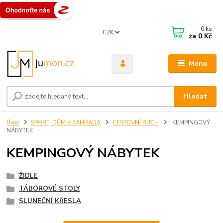
0
ks
CZK
za
0 Kč
Menu
Hledat
Úvod
SPORT, DŮM a ZAHRADA
CESTOVNÍ RUCH
KEMPINGOVÝ
NÁBYTEK
KEMPINGOVÝ NÁBYTEK
ŽIDLE
TÁBOROVÉ STOLY
SLUNEČNÍ KŘESLA