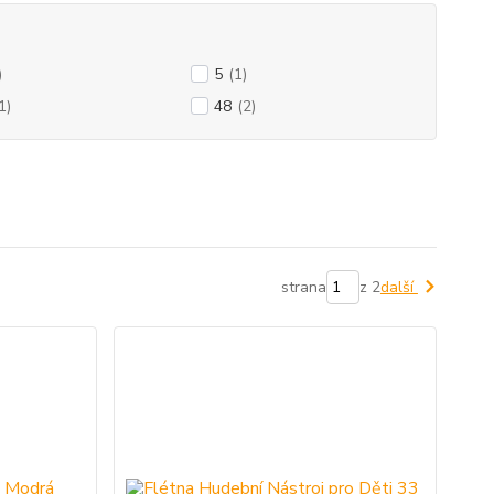
)
5
(1)
1)
48
(2)
strana
z 2
další