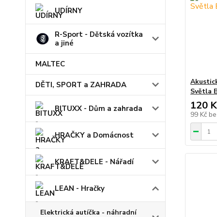
UDÍRNY
R-Sport - Dětská vozítka
a jiné
MALTEC
Akustic
DĚTI, SPORT a ZAHRADA
Světla 
120 K
BITUXX - Dům a zahrada
99 Kč
be
HRAČKY a Domácnost
KRAFT&DELE - Nářadí
LEAN - Hračky
Elektrická autíčka - náhradní