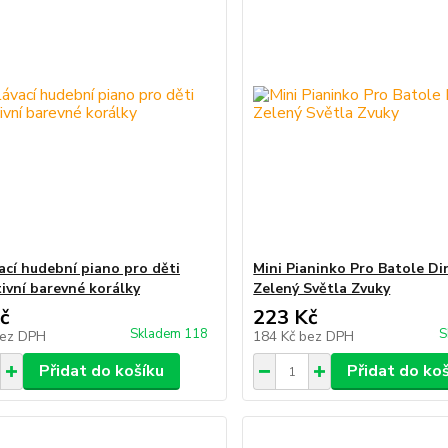
ací hudební piano pro děti
Mini Pianinko Pro Batole Di
tivní barevné korálky
Zelený Světla Zvuky
č
223 Kč
Skladem 118
S
ez DPH
184 Kč
bez DPH
Přidat do košíku
Přidat do ko