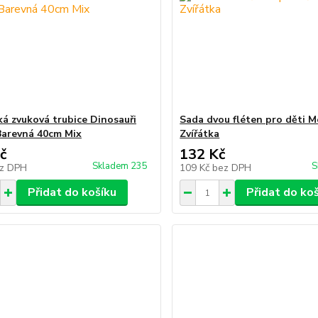
ká zvuková trubice Dinosauři
Sada dvou fléten pro děti 
Barevná 40cm Mix
Zvířátka
č
132 Kč
Skladem 235
S
z DPH
109 Kč
bez DPH
Přidat do košíku
Přidat do ko