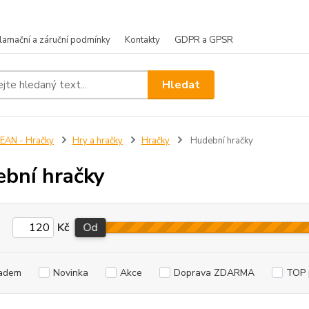
lamační a záruční podmínky
Kontakty
GDPR a GPSR
Hledat
EAN - Hračky
Hry a hračky
Hračky
Hudební hračky
bní hračky
Kč
Od
adem
Novinka
Akce
Doprava ZDARMA
TOP 