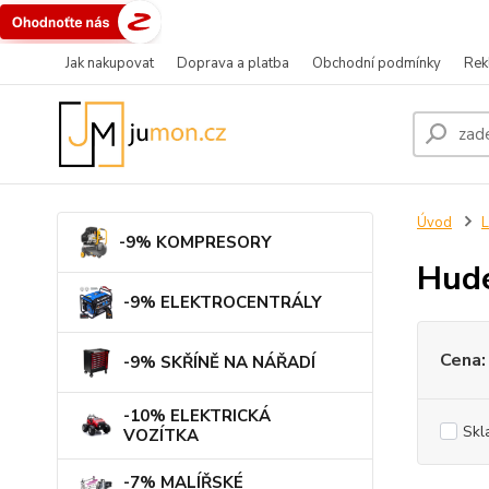
Jak nakupovat
Doprava a platba
Obchodní podmínky
Rek
Úvod
L
-9% KOMPRESORY
Hude
-9% ELEKTROCENTRÁLY
Cena:
-9% SKŘÍNĚ NA NÁŘADÍ
-10% ELEKTRICKÁ
Skl
VOZÍTKA
-7% MALÍŘSKÉ