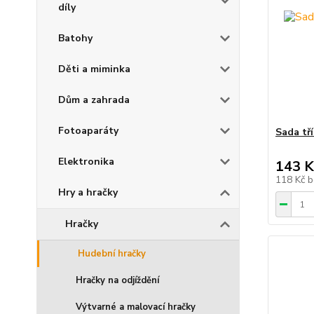
díly
Batohy
Děti a miminka
Dům a zahrada
Fotoaparáty
Sada tří
Elektronika
143 K
118 Kč
b
Hry a hračky
Hračky
Hudební hračky
Hračky na odjíždění
Výtvarné a malovací hračky