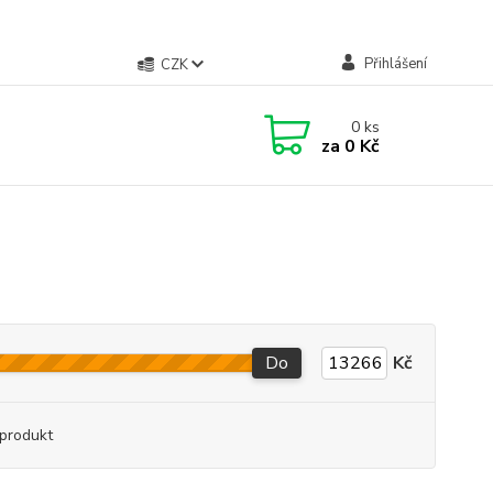
Přihlášení
CZK
0
ks
za
0 Kč
Do
Kč
produkt