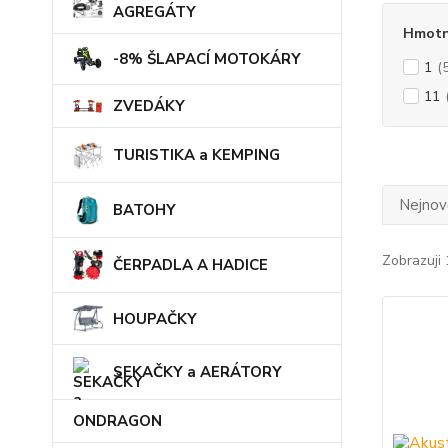
AGREGÁTY
Hmotn
-8% ŠLAPACÍ MOTOKÁRY
1
(
11
ZVEDÁKY
TURISTIKA a KEMPING
Nejnově
BATOHY
Zobrazuji 
ČERPADLA A HADICE
HOUPAČKY
SEKAČKY a AERÁTORY
ONDRAGON