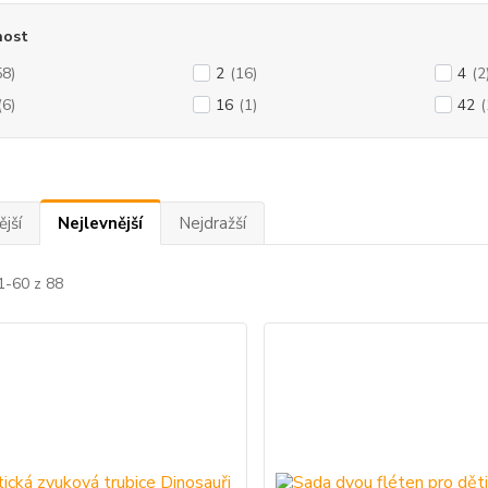
ost
58)
2
(16)
4
(2
(6)
16
(1)
42
(
jší
Nejlevnější
Nejdražší
1-60 z 88