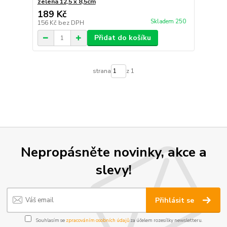
zelená 12,5 x 8,5cm
189 Kč
Skladem 250
156 Kč
bez DPH
Přidat do košíku
strana
z 1
Nepropásněte novinky, akce a
slevy!
Přihlásit se
Souhlasím se
zpracováním osobních údajů
za účelem rozesílky newsletteru.