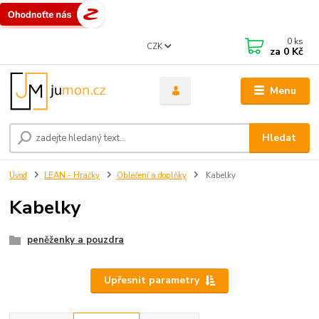
0
ks
CZK
za
0 Kč
Menu
Hledat
Úvod
LEAN - Hračky
Oblečení a doplňky
Kabelky
Kabelky
peněženky a pouzdra
Upřesnit parametry