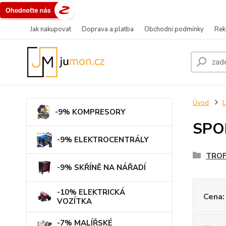
Jak nakupovat
Doprava a platba
Obchodní podmínky
Rek
Úvod
L
-9% KOMPRESORY
SPO
-9% ELEKTROCENTRÁLY
TROF
-9% SKŘÍNĚ NA NÁŘADÍ
-10% ELEKTRICKÁ
Cena:
VOZÍTKA
-7% MALÍŘSKÉ