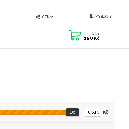
Přihlášení
CZK
0
ks
za
0 Kč
Do
Kč