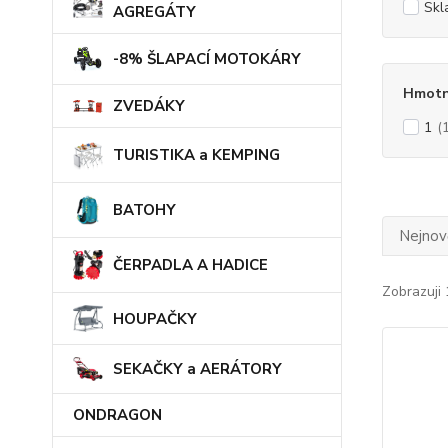
Skl
AGREGÁTY
-8% ŠLAPACÍ MOTOKÁRY
Hmotn
ZVEDÁKY
1
(
TURISTIKA a KEMPING
BATOHY
Nejnově
ČERPADLA A HADICE
Zobrazuji 
HOUPAČKY
SEKAČKY a AERÁTORY
ONDRAGON