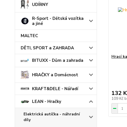
UDÍRNY
R-Sport - Dětská vozítka
a jiné
MALTEC
DĚTI, SPORT a ZAHRADA
Hrací ka
BITUXX - Dům a zahrada
HRAČKY a Domácnost
KRAFT&DELE - Nářadí
132 K
109 Kč
b
LEAN - Hračky
Elektrická autíčka - náhradní
díly