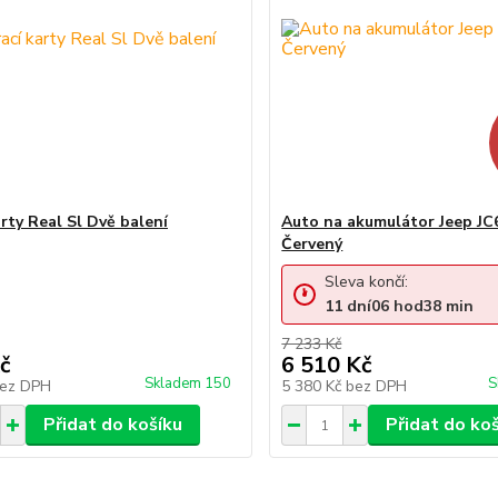
rty Real Sl Dvě balení
Auto na akumulátor Jeep JC
Červený
Sleva končí:
11
dní
06
hod
38
min
7 233 Kč
č
6 510 Kč
Skladem 150
S
ez DPH
5 380 Kč
bez DPH
Přidat do košíku
Přidat do ko