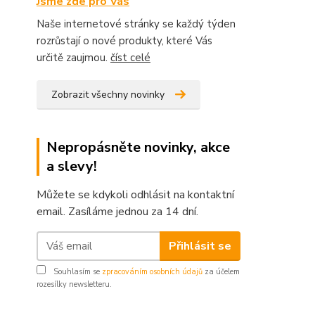
Jsme zde pro Vás
Naše internetové stránky se každý týden
rozrůstají o nové produkty, které Vás
určitě zaujmou.
číst celé
Zobrazit všechny novinky
Nepropásněte novinky, akce
a slevy!
Můžete se kdykoli odhlásit na kontaktní
email. Zasíláme jednou za 14 dní.
Přihlásit se
Souhlasím se
zpracováním osobních údajů
za účelem
rozesílky newsletteru.