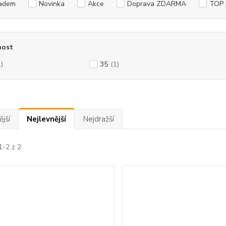
adem
Novinka
Akce
Doprava ZDARMA
TOP 
ost
1)
35
(1)
jší
Nejlevnější
Nejdražší
1-2 z 2