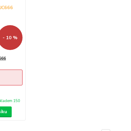
- 10 %
666
kladem 150
šíku