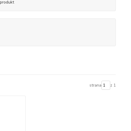
produkt
strana
z 1