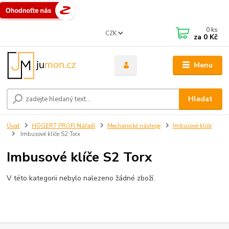
0
ks
CZK
za
0 Kč
Menu
Hledat
Úvod
HÖGERT PROFI Nářadí
Mechanické nástroje
Imbusové klíče
Imbusové klíče S2 Torx
Imbusové klíče S2 Torx
V této kategorii nebylo nalezeno žádné zboží.