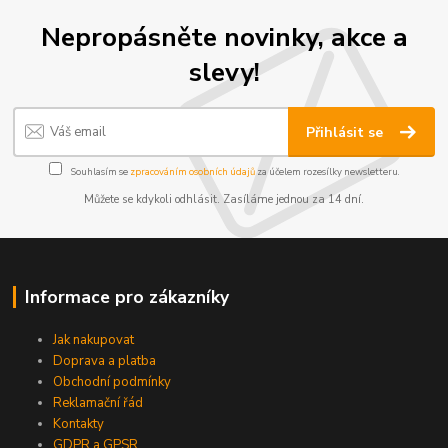
Nepropásněte novinky, akce a
slevy!
Přihlásit se
Souhlasím se
zpracováním osobních údajů
za účelem rozesílky newsletteru.
Můžete se kdykoli odhlásit. Zasíláme jednou za 14 dní.
Informace pro zákazníky
Jak nakupovat
Doprava a platba
Obchodní podmínky
Reklamační řád
Kontakty
GDPR a GPSR