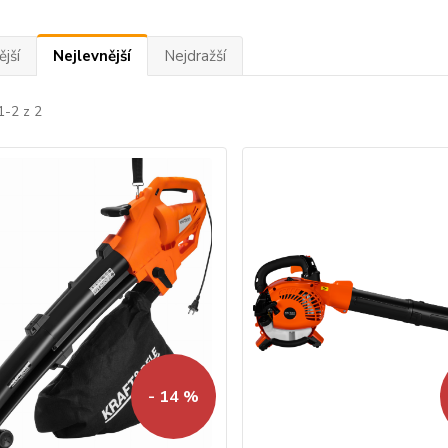
jší
Nejlevnější
Nejdražší
1-2 z 2
- 14 %