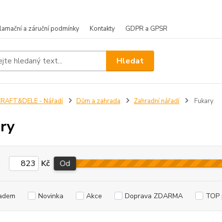
lamační a záruční podmínky
Kontakty
GDPR a GPSR
Hledat
KRAFT&DELE - Nářadí
Dům a zahrada
Zahradní nářadí
Fukary
ry
Kč
Od
adem
Novinka
Akce
Doprava ZDARMA
TOP 