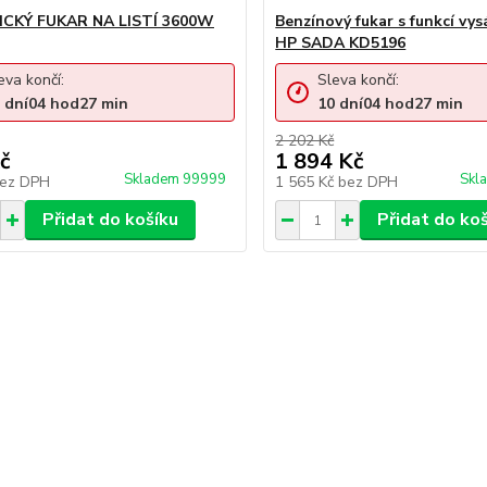
ICKÝ FUKAR NA LISTÍ 3600W
Benzínový fukar s funkcí vys
HP SADA KD5196
eva končí:
Sleva končí:
dní
04
hod
27
min
10
dní
04
hod
27
min
2 202 Kč
č
1 894 Kč
Skladem 99999
Skl
ez DPH
1 565 Kč
bez DPH
Přidat do košíku
Přidat do ko