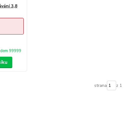
ávání 3,8
adem 99999
šíku
strana
z 1