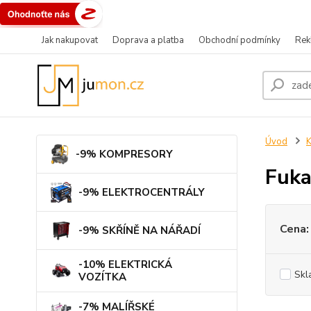
Jak nakupovat
Doprava a platba
Obchodní podmínky
Rek
Úvod
-9% KOMPRESORY
Fuka
-9% ELEKTROCENTRÁLY
Cena:
-9% SKŘÍNĚ NA NÁŘADÍ
-10% ELEKTRICKÁ
Skl
VOZÍTKA
-7% MALÍŘSKÉ