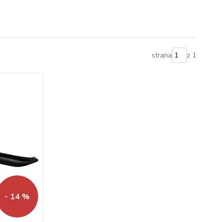
strana
z 1
- 14 %