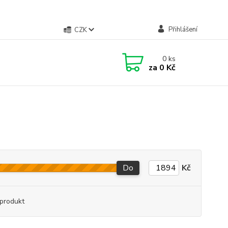
Přihlášení
CZK
0
ks
za
0 Kč
Do
Kč
produkt