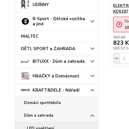
UDÍRNY
ELEKTR
KD5197
R-Sport - Dětská vozítka
Sl
a jiné
10
MALTEC
957 Kč
823 K
680 Kč
b
DĚTI, SPORT a ZAHRADA
BITUXX - Dům a zahrada
HRAČKY a Domácnost
KRAFT&DELE - Nářadí
Domácí spotřebiče
Dům a zahrada
LED osvětlení