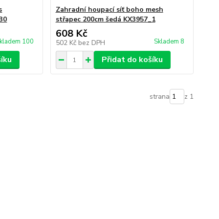
s
Zahradní houpací síť boho mesh
30
střapec 200cm šedá KX3957_1
608 Kč
kladem 100
Skladem 8
502 Kč
bez DPH
šíku
Přidat do košíku
strana
z 1