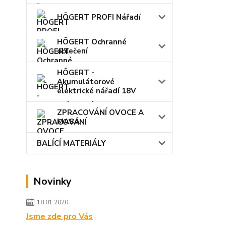
HÖGERT PROFI Nářadí
HÖGERT Ochranné
oblečení
HÖGERT -
Akumulátorové
elektrické nářadí 18V
ZPRACOVÁNÍ OVOCE A
MASA
BALÍCÍ MATERIÁLY
Novinky
18.01.2020
Jsme zde pro Vás