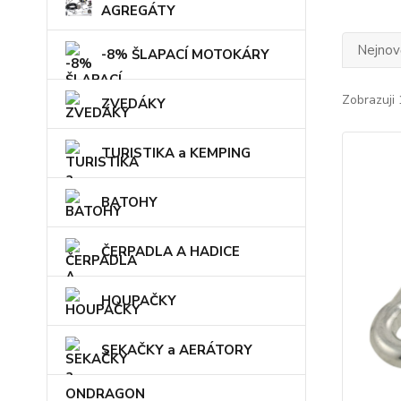
AGREGÁTY
Nejnově
-8% ŠLAPACÍ MOTOKÁRY
Zobrazuji 
ZVEDÁKY
TURISTIKA a KEMPING
BATOHY
ČERPADLA A HADICE
HOUPAČKY
SEKAČKY a AERÁTORY
ONDRAGON