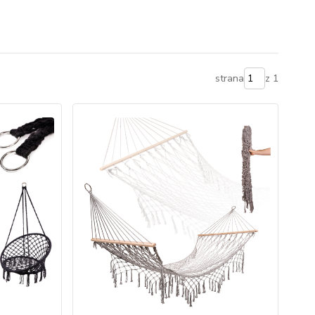
strana
z 1