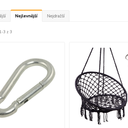
jší
Nejlevnější
Nejdražší
1-3 z 3