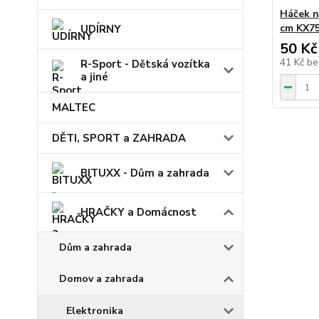
Háček n
cm KX7
UDÍRNY
50 Kč
41 Kč
be
R-Sport - Dětská vozítka
a jiné
MALTEC
DĚTI, SPORT a ZAHRADA
BITUXX - Dům a zahrada
HRAČKY a Domácnost
Dům a zahrada
Domov a zahrada
Elektronika