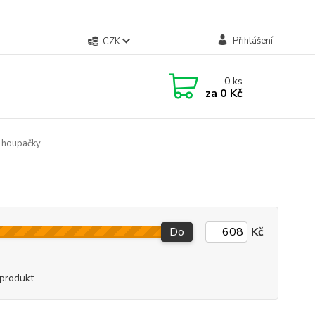
Přihlášení
CZK
0
ks
za
0 Kč
a houpačky
Do
Kč
produkt