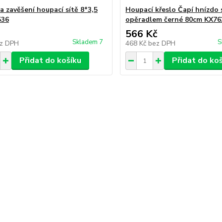
a zavěšení houpací sítě 8*3,5
Houpací křeslo Čapí hnízdo 
536
opěradlem černé 80cm KX76
566 Kč
Skladem 7
S
z DPH
468 Kč
bez DPH
Přidat do košíku
Přidat do ko