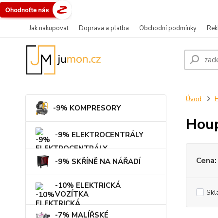
Jak nakupovat
Doprava a platba
Obchodní podmínky
Rek
Úvod
-9% KOMPRESORY
Houp
-9% ELEKTROCENTRÁLY
Cena:
-9% SKŘÍNĚ NA NÁŘADÍ
-10% ELEKTRICKÁ
Skl
VOZÍTKA
-7% MALÍŘSKÉ