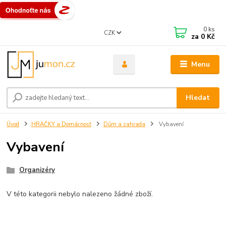
0
ks
CZK
za
0 Kč
Menu
Hledat
Úvod
HRAČKY a Domácnost
Dům a zahrada
Vybavení
Vybavení
Organizéry
V této kategorii nebylo nalezeno žádné zboží.