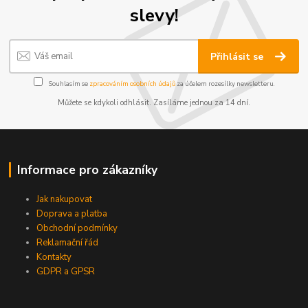
slevy!
Přihlásit se
Souhlasím se
zpracováním osobních údajů
za účelem rozesílky newsletteru.
Můžete se kdykoli odhlásit. Zasíláme jednou za 14 dní.
Informace pro zákazníky
Jak nakupovat
Doprava a platba
Obchodní podmínky
Reklamační řád
Kontakty
GDPR a GPSR