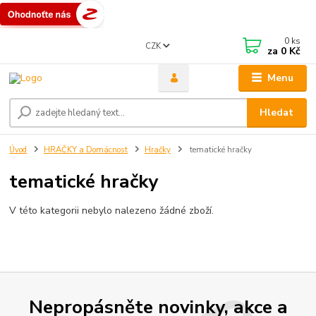
0
ks
CZK
za
0 Kč
Menu
Hledat
Úvod
HRAČKY a Domácnost
Hračky
tematické hračky
tematické hračky
V této kategorii nebylo nalezeno žádné zboží.
Nepropásněte novinky, akce a