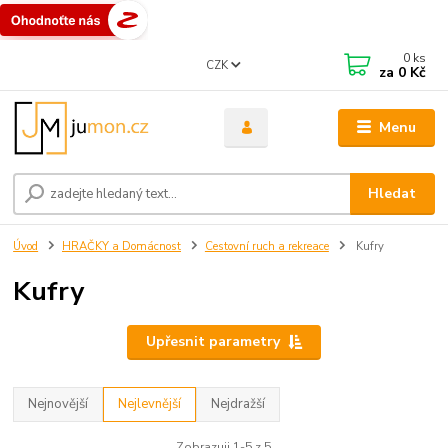
0
ks
CZK
za
0 Kč
Menu
Hledat
Úvod
HRAČKY a Domácnost
Cestovní ruch a rekreace
Kufry
Kufry
Upřesnit parametry
Nejnovější
Nejlevnější
Nejdražší
Zobrazuji 1-5 z 5