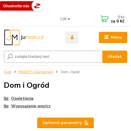
0
ks
CZK
za
0 Kč
Menu
Hledat
Úvod
HRAČKY a Domácnost
Dom i Ogród
Dom i Ogród
Oświetlenie
Wyposażenie wnętrz
Upřesnit parametry