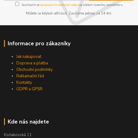
Souhlasím se
zpracováním osobních údajů
za účelem rozesílky newsletteru.
Můžete se kdykoli odhlásit. Zasíláme jednou za 14 dní.
Informace pro zákazníky
Jak nakupovat
Doprava a platba
Obchodní podmínky
Reklamační řád
Kontakty
GDPR a GPSR
Kde nás najdete
Koňakovská 11