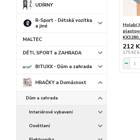
UDÍRNY
R-Sport - Dětská vozítka
Holubí 
a jiné
plastov
KX3280
MALTEC
212 K
175 Kč
b
DĚTI, SPORT a ZAHRADA
BITUXX - Dům a zahrada
HRAČKY a Domácnost
Dům a zahrada
Interiérové vybavení
Osvětlení
Elektronika