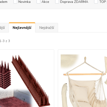
adem
Novinka
Akce
Doprava ZDARMA
TOP 
jší
Nejlevnější
Nejdražší
1-3 z 3