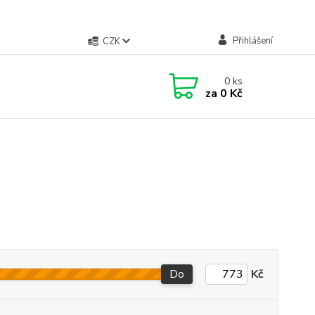
Přihlášení
CZK
0
ks
za
0 Kč
Do
Kč