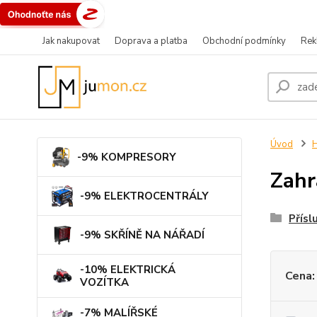
Jak nakupovat
Doprava a platba
Obchodní podmínky
Rek
Úvod
-9% KOMPRESORY
Zahr
-9% ELEKTROCENTRÁLY
Přísl
-9% SKŘÍNĚ NA NÁŘADÍ
-10% ELEKTRICKÁ
Cena:
VOZÍTKA
-7% MALÍŘSKÉ