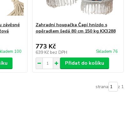
u závěsné
Zahradní houpačka Čapí hnízdo s
žová
opěradlem šedá 80 cm 150 kg KX3288
773 Kč
kladem 100
Skladem 76
639 Kč
bez DPH
šíku
Přidat do košíku
strana
z 1