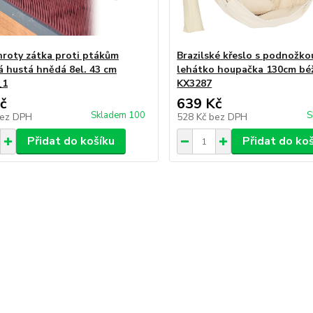
hroty zátka proti ptákům
Brazilské křeslo s podnožko
á hustá hnědá 8el. 43 cm
lehátko houpačka 130cm bé
_1
KX3287
č
639 Kč
Skladem 100
S
ez DPH
528 Kč
bez DPH
Přidat do košíku
Přidat do ko