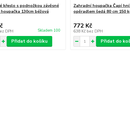
ké křeslo s podnožkou závěsné
Zahradní houpačka Čapí hní
 houpačka 130cm béžová
opěradlem šedá 80 cm 150 
č
772 Kč
Skladem 100
ez DPH
638 Kč
bez DPH
Přidat do košíku
Přidat do ko