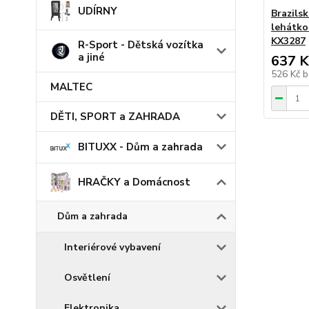
UDÍRNY
Brazils
lehátko
KX3287
R-Sport - Dětská vozítka
a jiné
637 K
526 Kč
b
MALTEC
DĚTI, SPORT a ZAHRADA
BITUXX - Dům a zahrada
HRAČKY a Domácnost
Dům a zahrada
Interiérové vybavení
Osvětlení
Elektronika