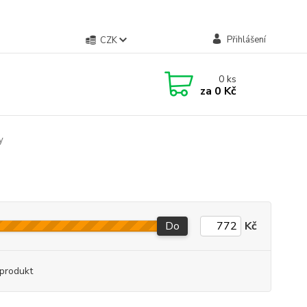
Přihlášení
CZK
0
ks
za
0 Kč
y
Do
Kč
produkt