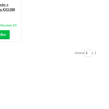
zdo s
kg KX3288
Skladem 80
šíku
strana
z 1