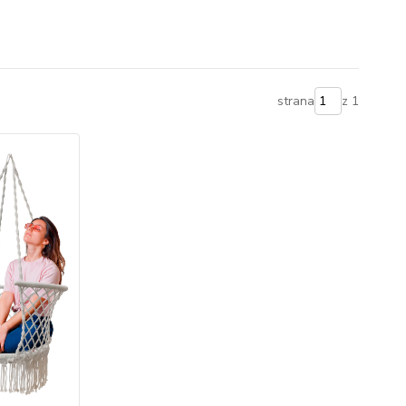
strana
z 1