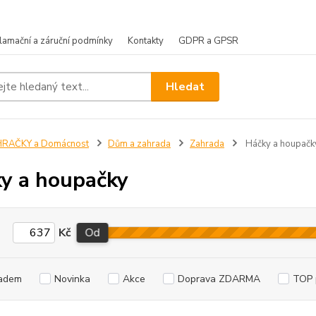
lamační a záruční podmínky
Kontakty
GDPR a GPSR
Hledat
HRAČKY a Domácnost
Dům a zahrada
Zahrada
Háčky a houpačk
y a houpačky
Kč
Od
adem
Novinka
Akce
Doprava ZDARMA
TOP 