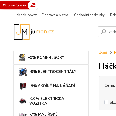
Jak nakupovat
Doprava a platba
Obchodní podmínky
Rek
Úvod
-9% KOMPRESORY
Háčk
-9% ELEKTROCENTRÁLY
Cena:
-9% SKŘÍNĚ NA NÁŘADÍ
-10% ELEKTRICKÁ
Skl
VOZÍTKA
-7% MALÍŘSKÉ