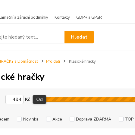
lamační a záruční podmínky
Kontakty
GDPR a GPSR
Hledat
HRAČKY a Domácnost
Pro děti
Klasické hračky
ické hračky
Kč
Od
adem
Novinka
Akce
Doprava ZDARMA
TOP 