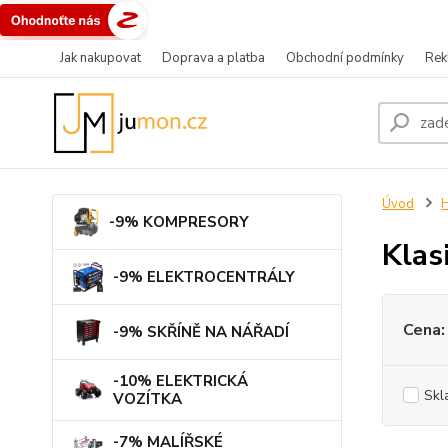
Jak nakupovat
Doprava a platba
Obchodní podmínky
Rek
Úvod
-9% KOMPRESORY
Klas
-9% ELEKTROCENTRÁLY
Cena:
-9% SKŘÍNĚ NA NÁŘADÍ
-10% ELEKTRICKÁ
Skl
VOZÍTKA
-7% MALÍŘSKÉ