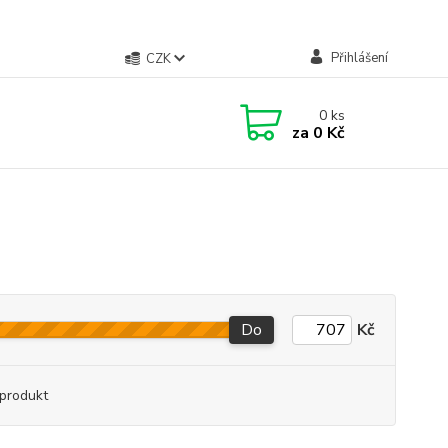
Přihlášení
CZK
0
ks
za
0 Kč
Do
Kč
produkt