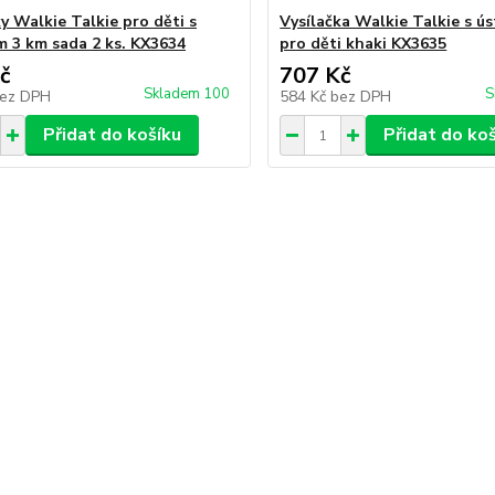
y Walkie Talkie pro děti s
Vysílačka Walkie Talkie s ú
 3 km sada 2 ks. KX3634
pro děti khaki KX3635
č
707 Kč
Skladem 100
S
ez DPH
584 Kč
bez DPH
Přidat do košíku
Přidat do ko