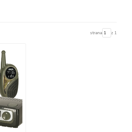
strana
z 1