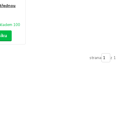
střednou
kladem 100
šíku
strana
z 1