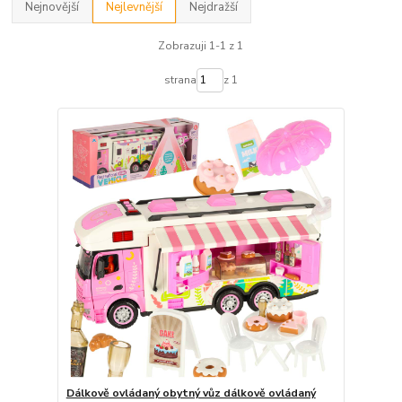
Nejnovější
Nejlevnější
Nejdražší
Zobrazuji 1-1 z 1
strana
z 1
Dálkově ovládaný obytný vůz dálkově ovládaný