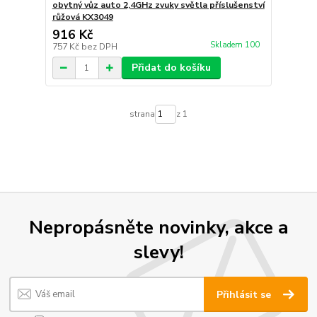
obytný vůz auto 2,4GHz zvuky světla příslušenství
růžová KX3049
916 Kč
Skladem 100
757 Kč
bez DPH
Přidat do košíku
strana
z 1
Nepropásněte novinky, akce a
slevy!
Přihlásit se