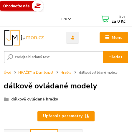
0
ks
CZK
za
0 Kč
Menu
Hledat
Úvod
HRAČKY a Domácnost
Hračky
dálkově ovládané modely
dálkově ovládané modely
dálkově ovládané hračky
Upřesnit parametry