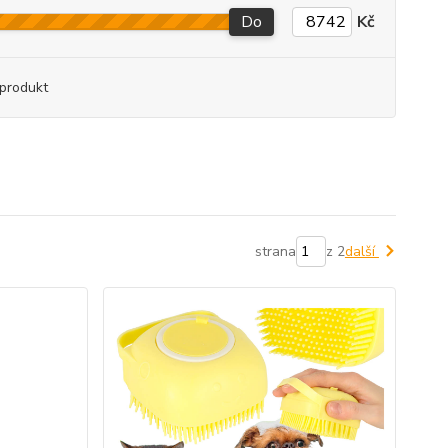
Do
Kč
produkt
strana
z 2
další