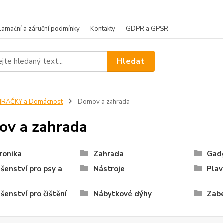
lamační a záruční podmínky
Kontakty
GDPR a GPSR
Hledat
HRAČKY a Domácnost
Domov a zahrada
v a zahrada
ronika
Zahrada
Gad
ušenství pro psy a
Nástroje
Plav
ušenství pro čištění
Nábytkové dýhy
Zab