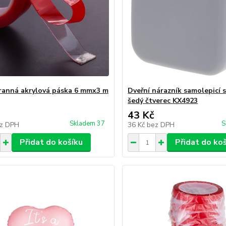
anná akrylová páska 6 mmx3 m
Dveřní nárazník samolepicí 
šedý čtverec KX4923
43 Kč
Skladem 37
S
z DPH
36 Kč
bez DPH
Přidat do košíku
Přidat do ko