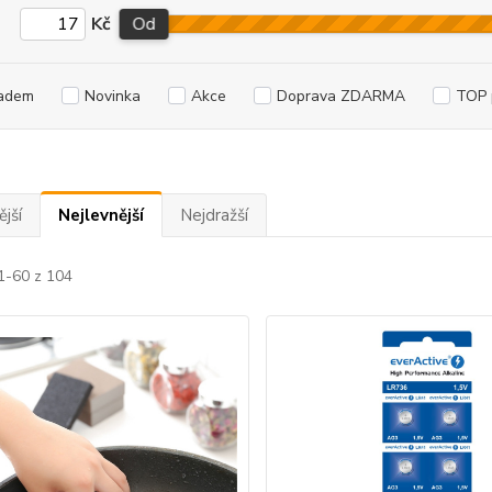
Kč
Od
adem
Novinka
Akce
Doprava ZDARMA
TOP 
jší
Nejlevnější
Nejdražší
1-60 z 104