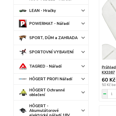
LEAN - Hračky
POWERMAT - Nářadí
SPORT, DŮM a ZAHRADA
SPORTOVNÍ VYBAVENÍ
TAGRED - Nářadí
Průhled
KX3387
60 Kč
HÖGERT PROFI Nářadí
50 Kč
be
HÖGERT Ochranné
oblečení
HÖGERT -
Akumulátorové
elektrické nářadí 18V