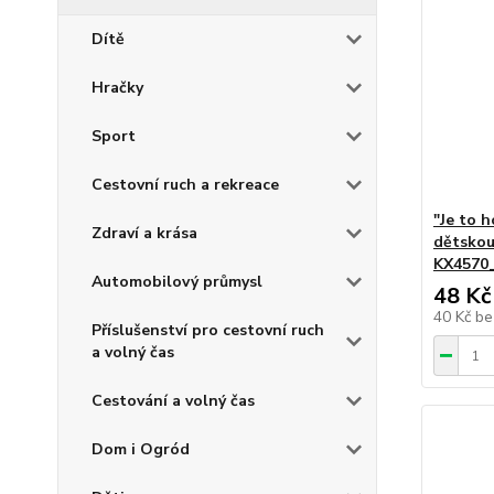
Dítě
Hračky
Sport
Cestovní ruch a rekreace
"Je to h
Zdraví a krása
dětskou
KX4570
Automobilový průmysl
48 Kč
40 Kč
be
Příslušenství pro cestovní ruch
a volný čas
Cestování a volný čas
Dom i Ogród