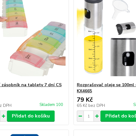
 zásobník na tablety 7 dní CS
Rozprašovač oleje se 100ml 
KX4665
79 Kč
Skladem 100
S
z DPH
65 Kč
bez DPH
Přidat do košíku
Přidat do ko