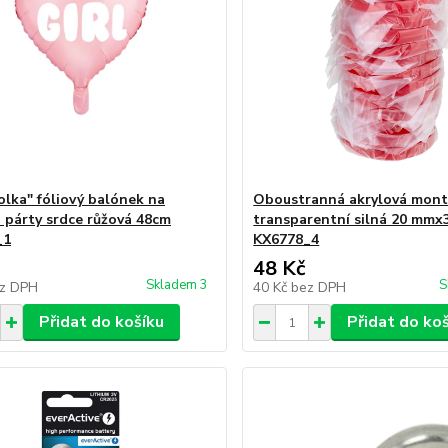
olka" fóliový balónek na
Oboustranná akrylová mont
 párty srdce růžová 48cm
transparentní silná 20 mmx
_1
KX6778_4
48 Kč
Skladem 3
S
z DPH
40 Kč
bez DPH
Přidat do košíku
Přidat do ko