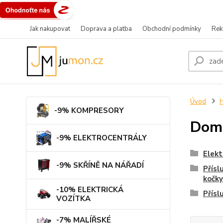
Jak nakupovat
Doprava a platba
Obchodní podmínky
Rek
Úvod
-9% KOMPRESORY
Domo
-9% ELEKTROCENTRÁLY
Elekt
-9% SKŘÍNĚ NA NÁŘADÍ
Přísl
kočky
-10% ELEKTRICKÁ
Přísl
VOZÍTKA
-7% MALÍŘSKÉ