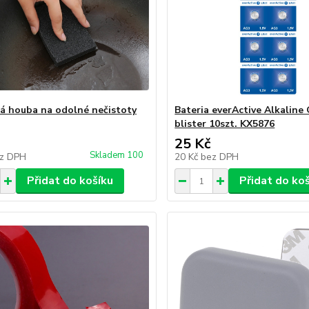
á houba na odolné nečistoty
Bateria everActive Alkaline
blister 10szt. KX5876
25 Kč
Skladem 100
z DPH
20 Kč
bez DPH
Přidat do košíku
Přidat do ko