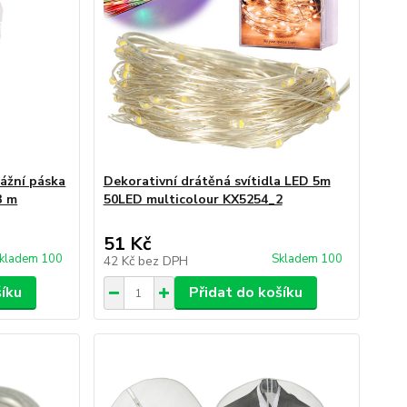
ážní páska
Dekorativní drátěná svítidla LED 5m
3 m
50LED multicolour KX5254_2
51 Kč
kladem 100
Skladem 100
42 Kč
bez DPH
šíku
Přidat do košíku