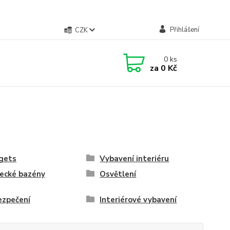
Přihlášení
CZK
0
ks
za
0 Kč
gets
Vybavení interiéru
ecké bazény
Osvětlení
ezpečení
Interiérové vybavení