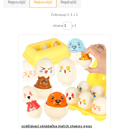
Nejnovější
Nejlevnější
Nejdražší
Zobrazuji 1-1 z 1
strana
z 1
vzdělávací skládačka match shapes eggs