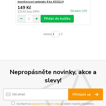
montessori animals 6 ks KX3114
149 Kč
Skladem 100
123 Kč
bez DPH
Přidat do košíku
strana
z 1
Nepropásněte novinky, akce a
slevy!
Přihlásit se
Souhlasím se
zpracováním osobních údajů
za účelem rozesílky newsletteru.