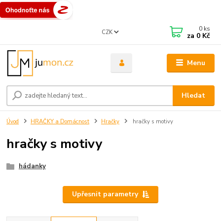
0
ks
CZK
za
0 Kč
Menu
Hledat
Úvod
HRAČKY a Domácnost
Hračky
hračky s motivy
hračky s motivy
hádanky
Upřesnit parametry