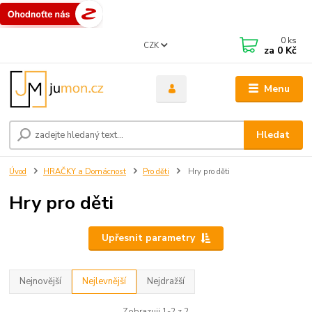
0
ks
CZK
za
0 Kč
Menu
Hledat
Úvod
HRAČKY a Domácnost
Pro děti
Hry pro děti
Hry pro děti
Upřesnit parametry
Nejnovější
Nejlevnější
Nejdražší
Zobrazuji 1-2 z 2