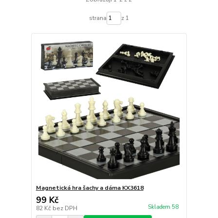
strana
z 1
Magnetická hra šachy a dáma KX3618
99 Kč
Skladem 58
82 Kč
bez DPH