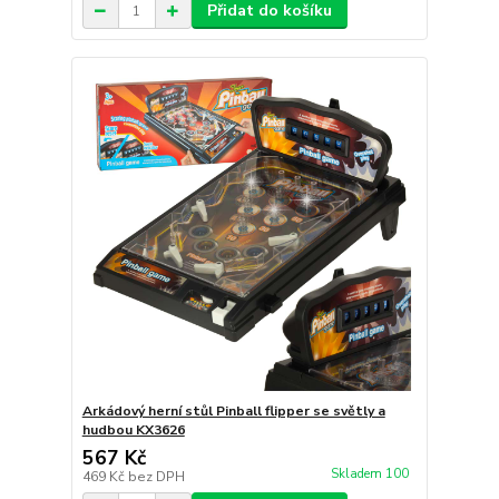
Přidat do košíku
Arkádový herní stůl Pinball flipper se světly a
hudbou KX3626
567 Kč
Skladem 100
469 Kč
bez DPH