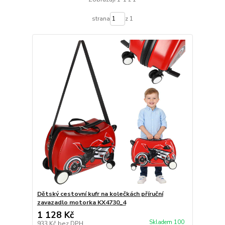
strana
z 1
Dětský cestovní kufr na kolečkách příruční
zavazadlo motorka KX4730_4
1 128 Kč
Skladem 100
933 Kč
bez DPH