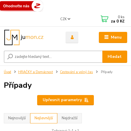
0
ks
CZK
za
0 Kč
Menu
Hledat
Úvod
HRAČKY a Domácnost
Cestování a volný čas
Případy
Případy
Upřesnit parametry
Nejnovější
Nejlevnější
Nejdražší
Zobrazuji 1-1 z 1