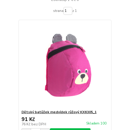
strana
z 1
Dětský batůžek medvídek růžový KX6305_1
91 Kč
Skladem 100
76 Kč
bez DPH