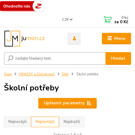
0
ks
CZK
za
0 Kč
Menu
Hledat
Úvod
HRAČKY a Domácnost
Dítě
Školní potřeby
Školní potřeby
Upřesnit parametry
Nejnovější
Nejlevnější
Nejdražší
Zobrazuji 1-6 z 6