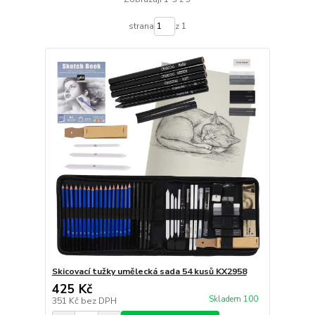
strana
z 1
Skicovací tužky umělecká sada 54 kusů KX2958
425 Kč
Skladem 100
351 Kč
bez DPH