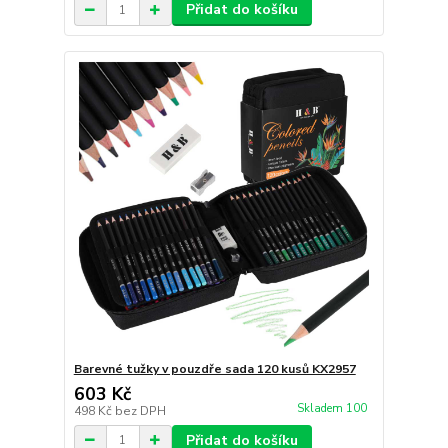
Přidat do košíku
Barevné tužky v pouzdře sada 120 kusů KX2957
603 Kč
Skladem 100
498 Kč
bez DPH
Přidat do košíku