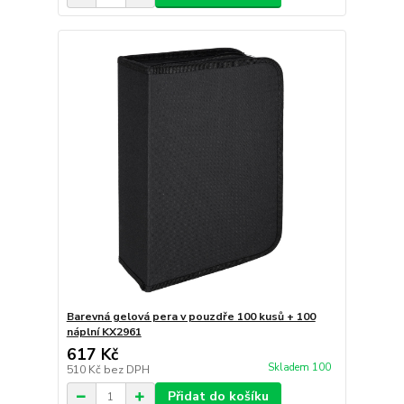
Barevná gelová pera v pouzdře 100 kusů + 100
náplní KX2961
617 Kč
Skladem 100
510 Kč
bez DPH
Přidat do košíku