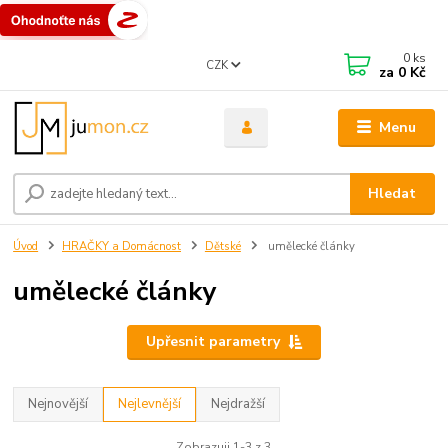
0
ks
CZK
za
0 Kč
Menu
Hledat
Úvod
HRAČKY a Domácnost
Dětské
umělecké články
umělecké články
Upřesnit parametry
Nejnovější
Nejlevnější
Nejdražší
Zobrazuji 1-3 z 3