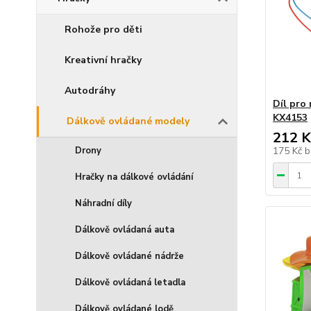
Rohože pro děti
Kreativní hračky
Autodráhy
Díl pr
KX4153
Dálkově ovládané modely
212 K
175 Kč
b
Drony
Hračky na dálkové ovládání
Náhradní díly
Dálkově ovládaná auta
Dálkově ovládané nádrže
Dálkově ovládaná letadla
Dálkově ovládané lodě