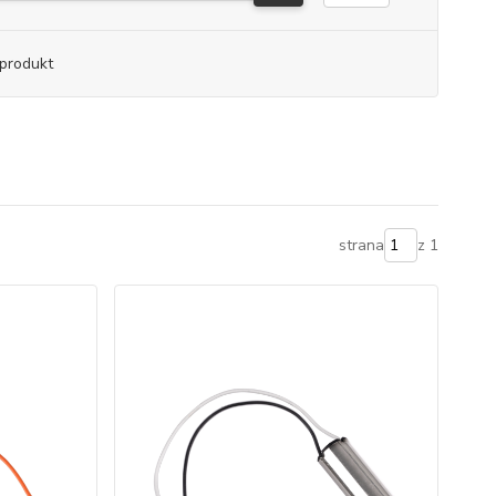
produkt
strana
z 1