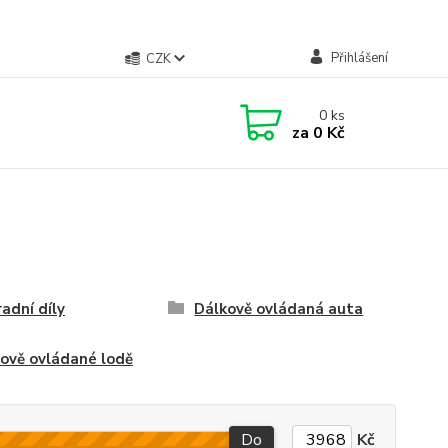
Přihlášení
CZK
0
ks
za
0 Kč
adní díly
Dálkově ovládaná auta
ově ovládané lodě
Do
Kč