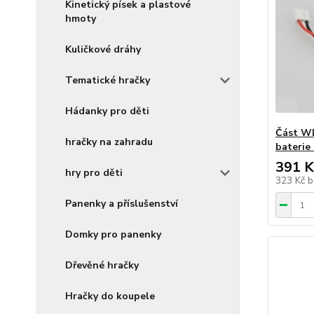
Kinetický písek a plastové
hmoty
Kuličkové dráhy
Tematické hračky
Hádanky pro děti
Část WL
hračky na zahradu
baterie
391 K
hry pro děti
323 Kč
b
Panenky a příslušenství
Domky pro panenky
Dřevěné hračky
Hračky do koupele