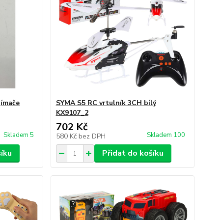
jímače
SYMA S5 RC vrtulník 3CH bílý
KX9107_2
702 Kč
Skladem 5
Skladem 100
580 Kč
bez DPH
šíku
Přidat do košíku