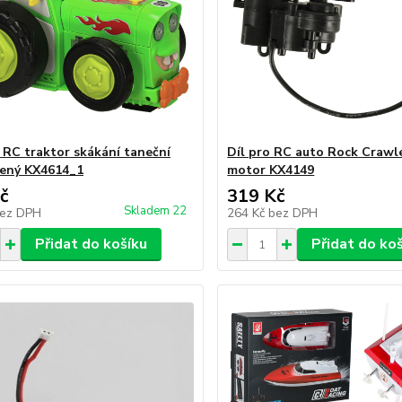
 RC traktor skákání taneční
Díl pro RC auto Rock Crawl
lený KX4614_1
motor KX4149
č
319 Kč
Skladem 22
ez DPH
264 Kč
bez DPH
Přidat do košíku
Přidat do ko