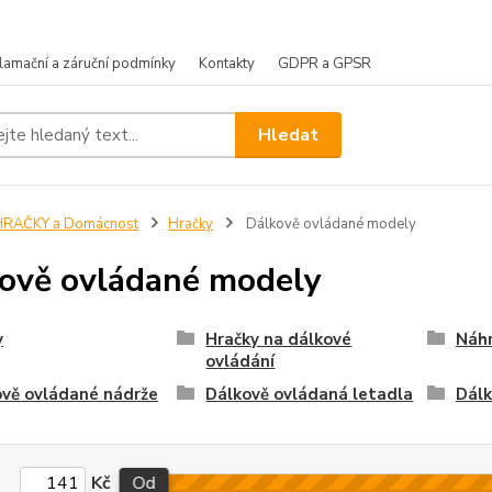
lamační a záruční podmínky
Kontakty
GDPR a GPSR
Hledat
HRAČKY a Domácnost
Hračky
Dálkově ovládané modely
ově ovládané modely
y
Hračky na dálkové
Náhr
ovládání
vě ovládané nádrže
Dálkově ovládaná letadla
Dálk
Kč
Od