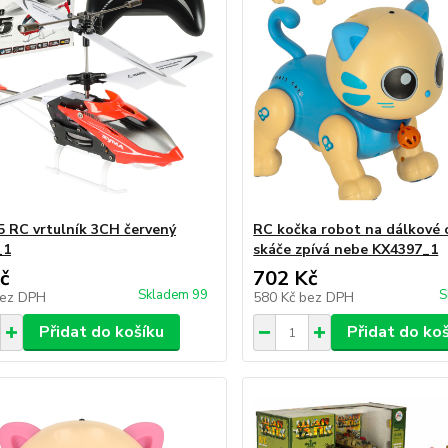
 RC vrtulník 3CH červený
RC kočka robot na dálkové 
_1
skáče zpívá nebe KX4397_1
č
702 Kč
Skladem 99
S
ez DPH
580 Kč
bez DPH
Přidat do košíku
Přidat do ko