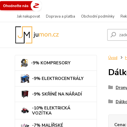
Jak nakupovat
Doprava a platba
Obchodní podmínky
Rek
Úvod
-9% KOMPRESORY
Dálk
-9% ELEKTROCENTRÁLY
Dron
-9% SKŘÍNĚ NA NÁŘADÍ
Dálko
-10% ELEKTRICKÁ
VOZÍTKA
Cena:
-7% MALÍŘSKÉ