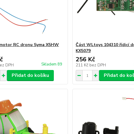
o motor RC dronu Syma X5HW
Část WLtoys 104310 řídicí d
KX5079
č
256 Kč
Skladem 89
ez DPH
211 Kč
bez DPH
Přidat do košíku
Přidat do ko