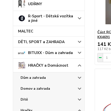
UDÍRNY
R-Sport - Dětská vozítka
a jiné
MALTEC
Část RC
KX4691
DĚTI, SPORT a ZAHRADA
141 K
117 Kč
b
BITUXX - Dům a zahrada
HRAČKY a Domácnost
Dům a zahrada
Domov a zahrada
Dítě
Hračky