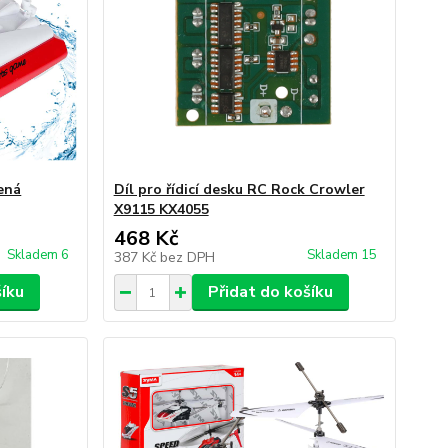
ená
Díl pro řídicí desku RC Rock Crowler
X9115 KX4055
468 Kč
Skladem 6
Skladem 15
387 Kč
bez DPH
šíku
Přidat do košíku