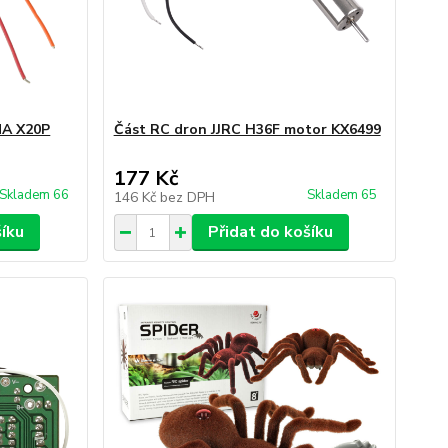
MA X20P
Část RC dron JJRC H36F motor KX6499
177 Kč
Skladem 66
Skladem 65
146 Kč
bez DPH
šíku
Přidat do košíku