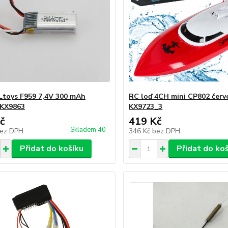
toys F959 7,4V 300 mAh
RC loď 4CH mini CP802 červ
 KX9863
KX9723_3
č
419 Kč
Skladem 40
ez DPH
346 Kč
bez DPH
Přidat do košíku
Přidat do ko