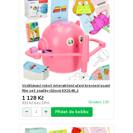
Vzdělávací robot interaktivní učení kreslení psaní
fiše set značky růžová KX3146_1
1 128 Kč
Skladem 100
933 Kč
bez DPH
Přidat do košíku