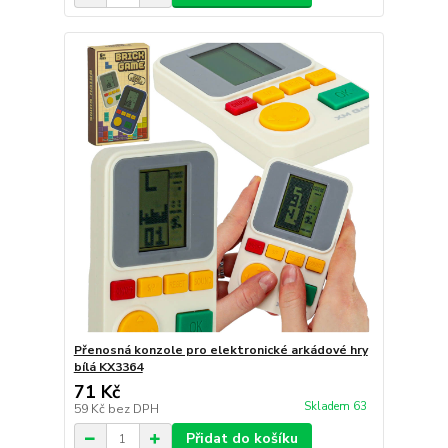
Přenosná konzole pro elektronické arkádové hry
bílá KX3364
71 Kč
Skladem 63
59 Kč
bez DPH
Přidat do košíku