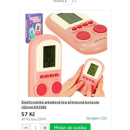
strana
z 1
Elektronická arkádová hra přenosná konzole
růžová KX3362
57 Kč
Skladem 100
47 Kč
bez DPH
Přidat do košíku