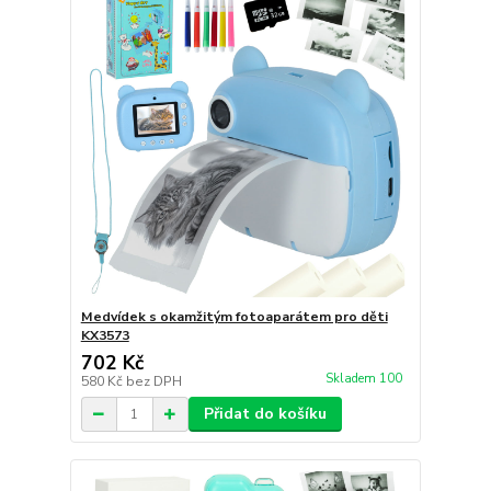
Medvídek s okamžitým fotoaparátem pro děti
KX3573
702 Kč
Skladem 100
580 Kč
bez DPH
Přidat do košíku