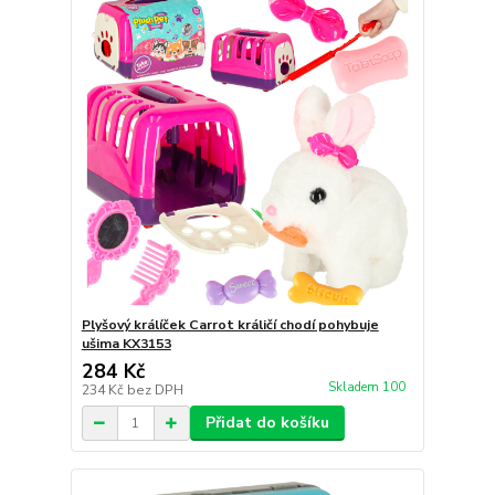
Plyšový králíček Carrot králičí chodí pohybuje
ušima KX3153
284 Kč
Skladem 100
234 Kč
bez DPH
Přidat do košíku