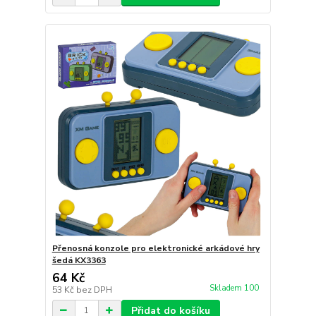
Přenosná konzole pro elektronické arkádové hry
šedá KX3363
64 Kč
Skladem 100
53 Kč
bez DPH
Přidat do košíku