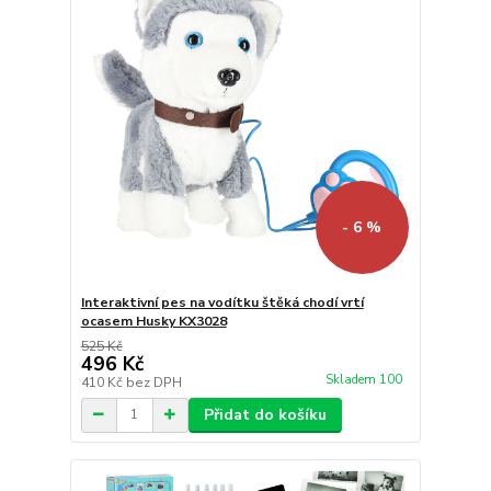
- 6 %
Interaktivní pes na vodítku štěká chodí vrtí
ocasem Husky KX3028
525 Kč
496 Kč
Skladem 100
410 Kč
bez DPH
Přidat do košíku