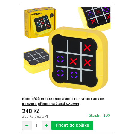
Kolo křížů elektronická logická hra tic tac toe
konzole přenosná žlutá KX2994
248 Kč
Skladem 100
205 Kč
bez DPH
Přidat do košíku