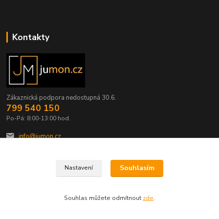
Kontakty
Zákaznická podpora nedostupná 30.6.
799 540 150
Po-Pá: 8:00-13:00 hod.
info@jumon.cz
Souhlasím
Nastavení
Souhlas můžete odmítnout
zde
.
Vytvořeno na
Eshop-rychle.cz