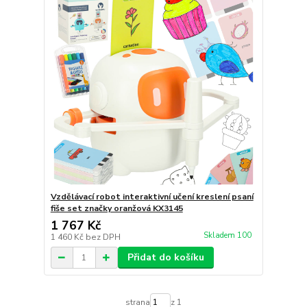
Vzdělávací robot interaktivní učení kreslení psaní
fiše set značky oranžová KX3145
1 767 Kč
Skladem 100
1 460 Kč
bez DPH
Přidat do košíku
strana
z 1