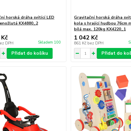
ční horská dráha svítící LED
Gravitační horská dráha svít
lenožlutá KX4880_2
kola s hrající hudbou 76cm 
bílá max. 120kg KX4220_1
 Kč
1 042 Kč
Skladem 100
S
ez DPH
861 Kč
bez DPH
Přidat do košíku
Přidat do ko