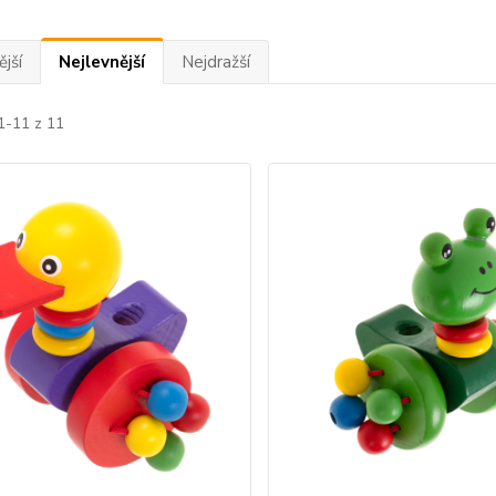
jší
Nejlevnější
Nejdražší
1-11 z 11