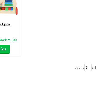
v1 pro
kladem 100
šíku
strana
z 1