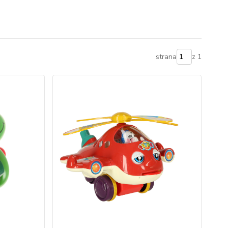
strana
z 1