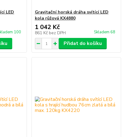
ící LED
Gravitační horská dráha svítící LED
kola růžová KX4880
1 042 Kč
kladem 100
Skladem 68
861 Kč
bez DPH
šíku
Přidat do košíku