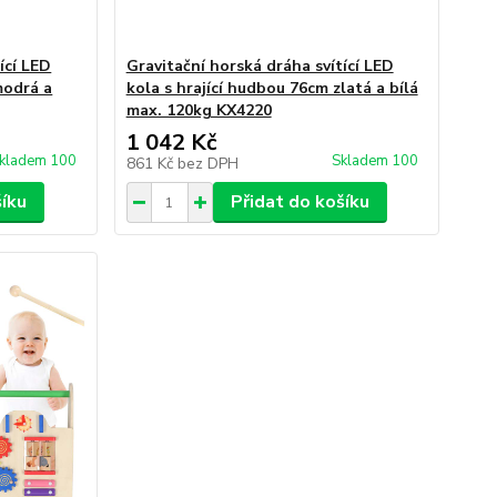
ící LED
Gravitační horská dráha svítící LED
modrá a
kola s hrající hudbou 76cm zlatá a bílá
max. 120kg KX4220
1 042 Kč
kladem 100
Skladem 100
861 Kč
bez DPH
šíku
Přidat do košíku