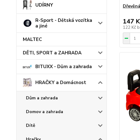
UDÍRNY
Dřevěná
R-Sport - Dětská vozítka
147 K
a jiné
122 Kč
b
MALTEC
DĚTI, SPORT a ZAHRADA
BITUXX - Dům a zahrada
HRAČKY a Domácnost
Dům a zahrada
Domov a zahrada
Dítě
Hračky