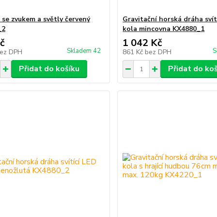
 se zvukem a světly červený
Gravitační horská dráha svít
_2
kola mincovna KX4880_1
č
1 042 Kč
Skladem 42
S
ez DPH
861 Kč
bez DPH
Přidat do košíku
Přidat do ko