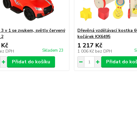
3 v 1 se zvukem, světly červený
Dřevěná vzdělávací kostka 6
_2
kočárek KX6495
 Kč
1 217 Kč
Skladem 23
S
ez DPH
1 006 Kč
bez DPH
Přidat do košíku
Přidat do ko