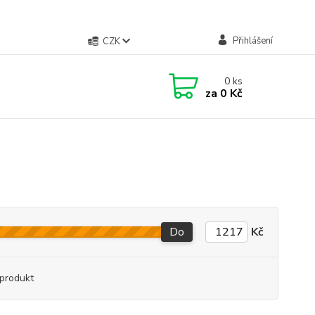
Přihlášení
CZK
0
ks
za
0 Kč
Do
Kč
produkt