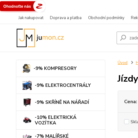
Jak nakupovat
Doprava a platba
Obchodní podmínky
Rek
Úvod
-9% KOMPRESORY
Jízd
-9% ELEKTROCENTRÁLY
Cena:
-9% SKŘÍNĚ NA NÁŘADÍ
-10% ELEKTRICKÁ
Skl
VOZÍTKA
-7% MALÍŘSKÉ