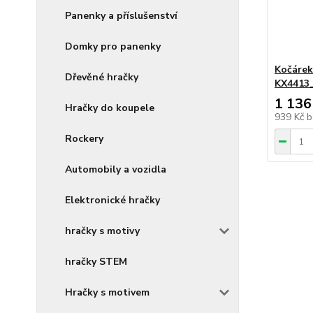
Panenky a příslušenství
Domky pro panenky
Kočárek 
Dřevěné hračky
KX4413
1 136
Hračky do koupele
939 Kč
b
Rockery
Automobily a vozidla
Elektronické hračky
hračky s motivy
hračky STEM
Hračky s motivem