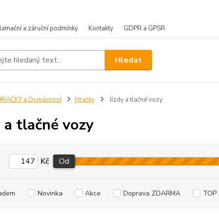
lamační a záruční podmínky
Kontakty
GDPR a GPSR
Hledat
HRAČKY a Domácnost
Hračky
Jízdy a tlačné vozy
y a tlačné vozy
Kč
Od
adem
Novinka
Akce
Doprava ZDARMA
TOP 