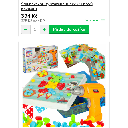
Šroubovák vruty stavební bloky 237 prvků
KX7838_1
394 Kč
Skladem 100
325 Kč
bez DPH
Přidat do košíku