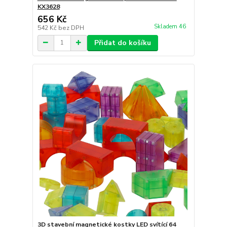
KX3628
656 Kč
Skladem 46
542 Kč
bez DPH
Přidat do košíku
3D stavební magnetické kostky LED svítící 64