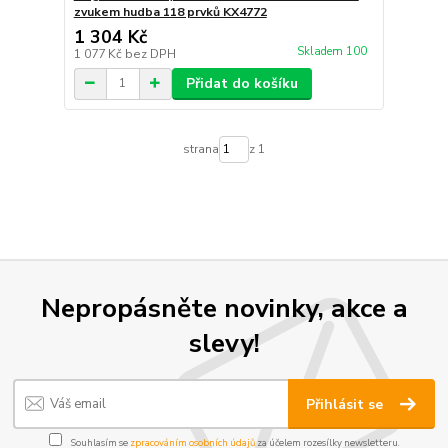
zvukem hudba 118 prvků KX4772
1 304 Kč
Skladem 100
1 077 Kč
bez DPH
Přidat do košíku
strana
z 1
Nepropásněte novinky, akce a
slevy!
Přihlásit se
Souhlasím se
zpracováním osobních údajů
za účelem rozesílky newsletteru.