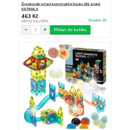
Šroubovák vrtací konstrukční bloky 261 prvků
KX7838_5
463 Kč
Skladem 99
383 Kč
bez DPH
Přidat do košíku