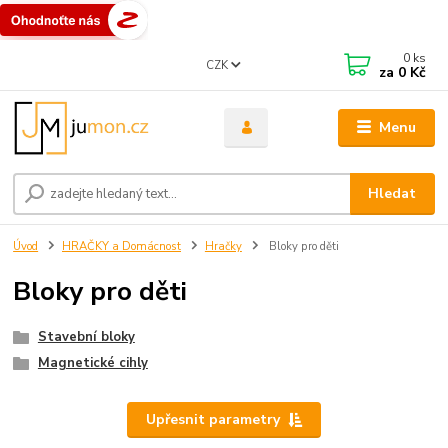
0
ks
CZK
za
0 Kč
Menu
Hledat
Úvod
HRAČKY a Domácnost
Hračky
Bloky pro děti
Bloky pro děti
Stavební bloky
Magnetické cihly
Upřesnit parametry