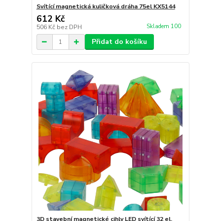
Svítící magnetická kuličková dráha 75el KX5144
612 Kč
Skladem 100
506 Kč
bez DPH
Přidat do košíku
3D stavební magnetické cihly LED svítící 32 el.