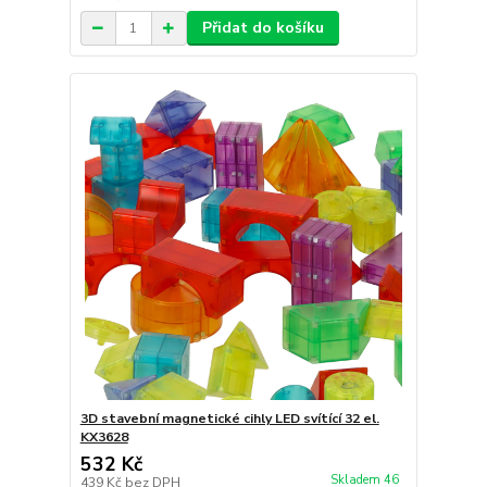
Přidat do košíku
3D stavební magnetické cihly LED svítící 32 el.
KX3628
532 Kč
Skladem 46
439 Kč
bez DPH