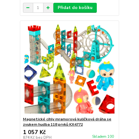
Přidat do košíku
Magnetické cihly mramorová kuličková dráha se
zvukem hudba 118 prvků KX4772
1 057 Kč
Skladem 100
874 Kč
bez DPH