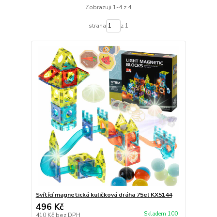
Zobrazuji 1-4 z 4
strana
z 1
Svítící magnetická kuličková dráha 75el KX5144
496 Kč
Skladem 100
410 Kč
bez DPH