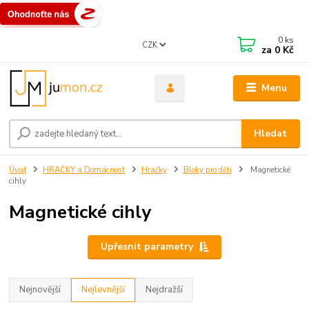
0
ks
CZK
za
0 Kč
Menu
Hledat
Úvod
HRAČKY a Domácnost
Hračky
Bloky pro děti
Magnetické
cihly
Magnetické cihly
Upřesnit parametry
Nejnovější
Nejlevnější
Nejdražší