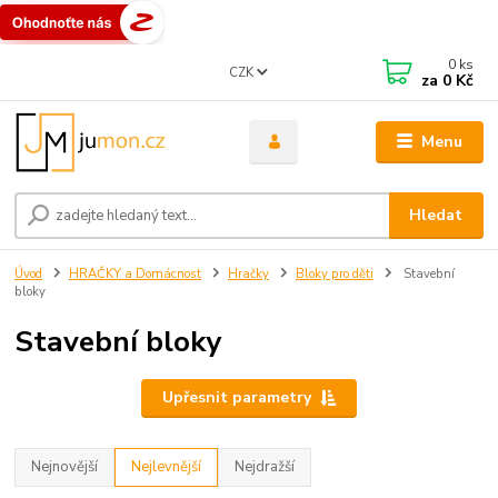
0
ks
CZK
za
0 Kč
Menu
Hledat
Úvod
HRAČKY a Domácnost
Hračky
Bloky pro děti
Stavební
bloky
Stavební bloky
Upřesnit parametry
Nejnovější
Nejlevnější
Nejdražší