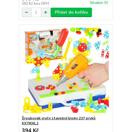
Skladem 92
252 Kč
bez DPH
Přidat do košíku
Šroubovák vruty stavební bloky 237 prvků
KX7838_1
394 Kč