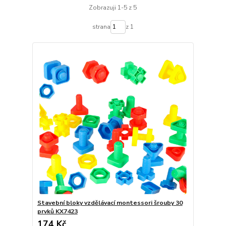
Zobrazuji 1-5 z 5
strana
z 1
Stavební bloky vzdělávací montessori šrouby 30
prvků KX7423
174 Kč