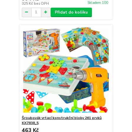
Skladem 100
325 Kč
bez DPH
Přidat do košíku
Šroubovák vrtací konstrukční bloky 261 prvků
KX7838_5
463 Kč