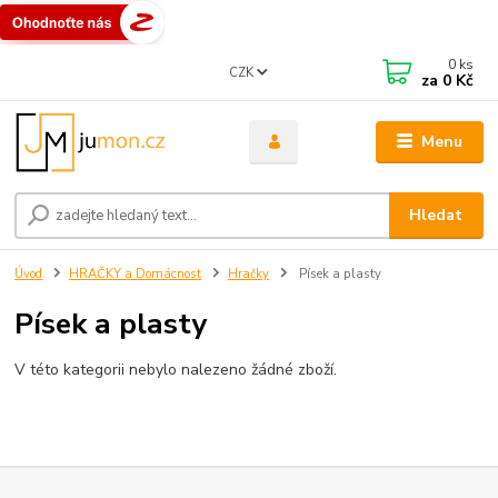
0
ks
CZK
za
0 Kč
Menu
Hledat
Úvod
HRAČKY a Domácnost
Hračky
Písek a plasty
Písek a plasty
V této kategorii nebylo nalezeno žádné zboží.