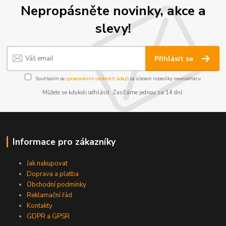
Nepropásněte novinky, akce a
slevy!
Přihlásit se
Souhlasím se
zpracováním osobních údajů
za účelem rozesílky newsletteru.
Můžete se kdykoli odhlásit. Zasíláme jednou za 14 dní.
Informace pro zákazníky
Jak nakupovat
Doprava a platba
Obchodní podmínky
Reklamační řád
Kontakty
GDPR a GPSR