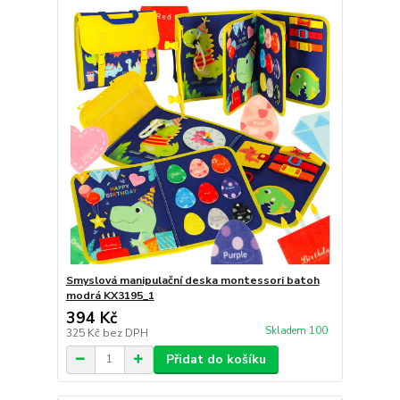
Smyslová manipulační deska montessori batoh
modrá KX3195_1
394 Kč
Skladem 100
325 Kč
bez DPH
Přidat do košíku