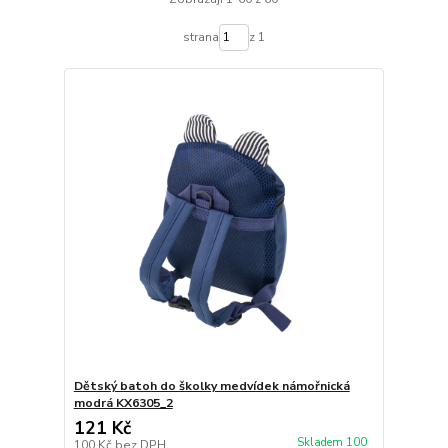
strana
z 1
Dětský batoh do školky medvídek námořnická
modrá KX6305_2
121 Kč
Skladem 100
100 Kč
bez DPH