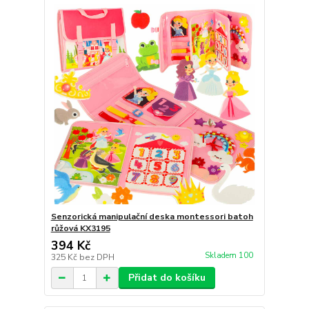
Senzorická manipulační deska montessori batoh
růžová KX3195
394 Kč
Skladem 100
325 Kč
bez DPH
Přidat do košíku