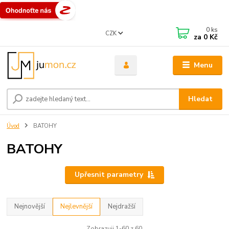
0
ks
CZK
za
0 Kč
Menu
Hledat
Úvod
BATOHY
BATOHY
Upřesnit parametry
Nejnovější
Nejlevnější
Nejdražší
Zobrazuji 1-60 z 60