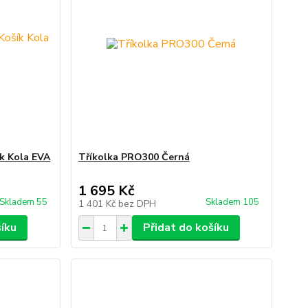
k Kola EVA
Tříkolka PRO300 Černá
1 695 Kč
Skladem 55
Skladem 105
1 401 Kč
bez DPH
šíku
Přidat do košíku