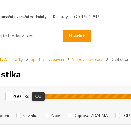
lamační a záruční podmínky
Kontakty
GDPR a GPSR
Hledat
EAN - Hračky
Sportovní vybavení
Venkovní rekreace
Cyklistika
istika
Kč
Od
adem
Novinka
Akce
Doprava ZDARMA
TOP 