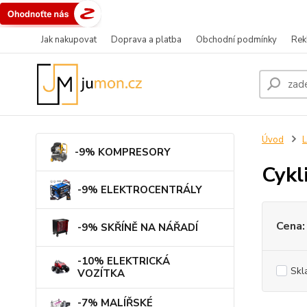
Jak nakupovat
Doprava a platba
Obchodní podmínky
Rek
Úvod
L
-9% KOMPRESORY
Cykl
-9% ELEKTROCENTRÁLY
Cena:
-9% SKŘÍNĚ NA NÁŘADÍ
-10% ELEKTRICKÁ
Skl
VOZÍTKA
-7% MALÍŘSKÉ