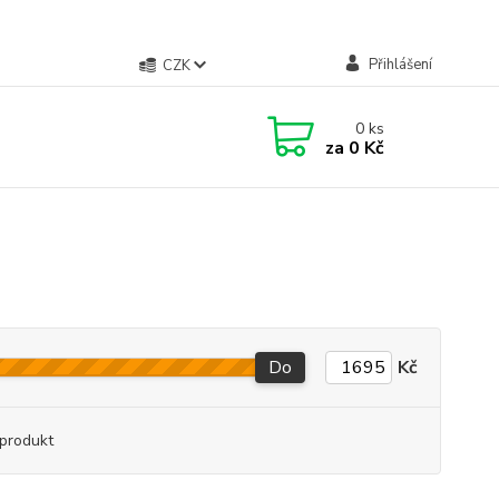
Přihlášení
CZK
0
ks
za
0 Kč
Do
Kč
produkt