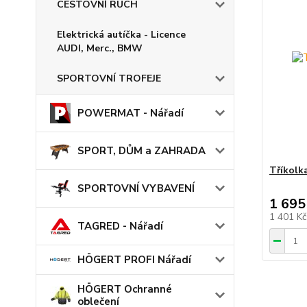
CESTOVNÍ RUCH
Elektrická autíčka - Licence
AUDI, Merc., BMW
SPORTOVNÍ TROFEJE
POWERMAT - Nářadí
SPORT, DŮM a ZAHRADA
Tříkolk
SPORTOVNÍ VYBAVENÍ
1 695
1 401 K
TAGRED - Nářadí
HÖGERT PROFI Nářadí
HÖGERT Ochranné
oblečení