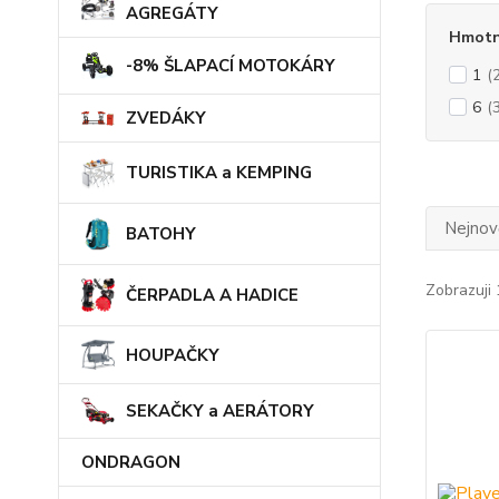
AGREGÁTY
Hmotn
-8% ŠLAPACÍ MOTOKÁRY
1
(
6
(
ZVEDÁKY
TURISTIKA a KEMPING
Nejnově
BATOHY
Zobrazuji 
ČERPADLA A HADICE
HOUPAČKY
SEKAČKY a AERÁTORY
ONDRAGON