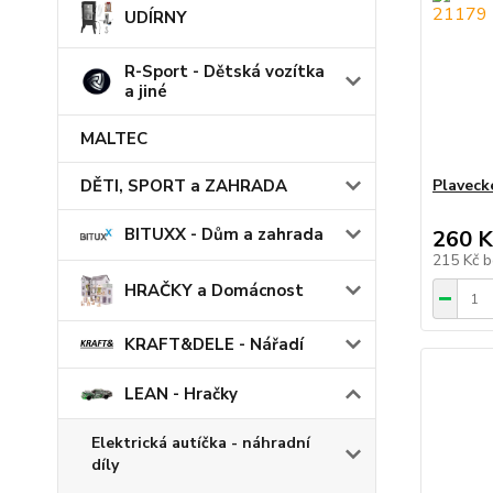
UDÍRNY
R-Sport - Dětská vozítka
a jiné
MALTEC
DĚTI, SPORT a ZAHRADA
Plaveck
BITUXX - Dům a zahrada
260 K
215 Kč
b
HRAČKY a Domácnost
KRAFT&DELE - Nářadí
LEAN - Hračky
Elektrická autíčka - náhradní
díly