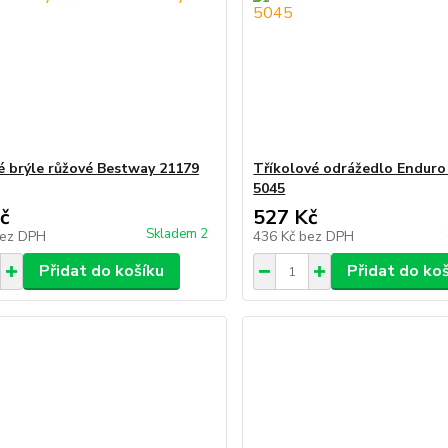
é brýle růžové Bestway 21179
Tříkolové odrážedlo Enduro 
5045
č
527 Kč
Skladem 2
ez DPH
436 Kč
bez DPH
Přidat do košíku
Přidat do ko