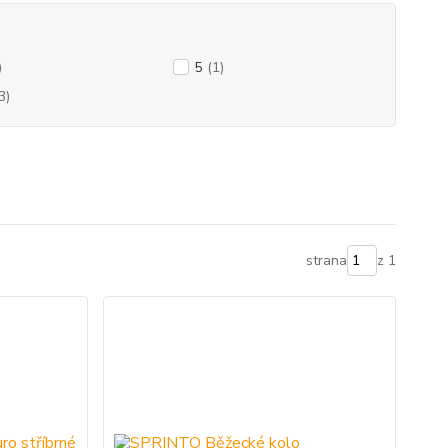
)
5
(1)
3)
strana
z 1