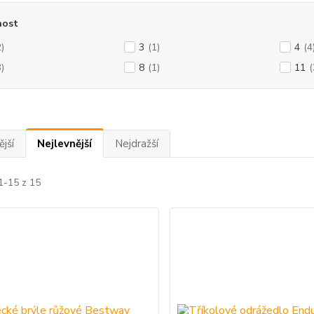
ost
2)
3
(1)
4
(4
3)
8
(1)
11
(
jší
Nejlevnější
Nejdražší
1-15 z 15