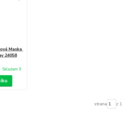
vá Maska ​​
ay 24058
Skladem 9
šíku
strana
z 1