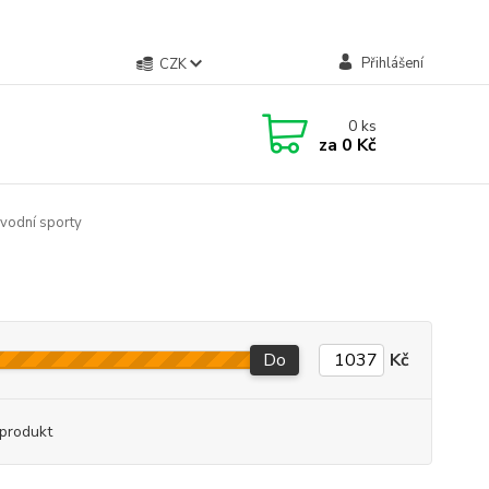
Přihlášení
CZK
0
ks
za
0 Kč
 vodní sporty
Do
Kč
produkt