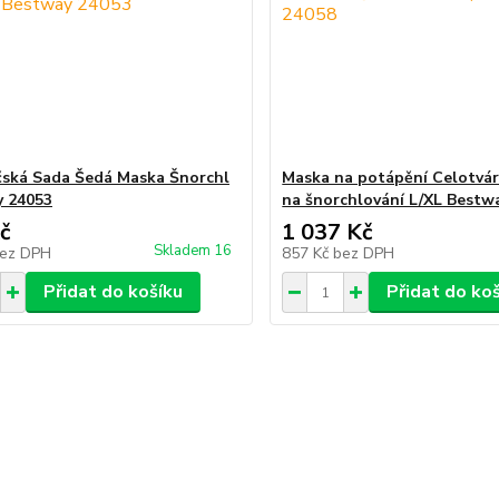
ská Sada Šedá Maska Šnorchl
Maska na potápění Celotváro
 24053
na šnorchlování L/XL Bestw
č
1 037 Kč
Skladem 16
ez DPH
857 Kč
bez DPH
Přidat do košíku
Přidat do ko