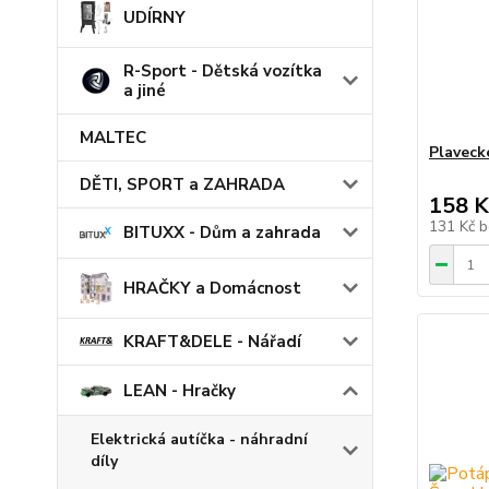
UDÍRNY
R-Sport - Dětská vozítka
a jiné
MALTEC
Plaveck
DĚTI, SPORT a ZAHRADA
158 K
131 Kč
b
BITUXX - Dům a zahrada
HRAČKY a Domácnost
KRAFT&DELE - Nářadí
LEAN - Hračky
Elektrická autíčka - náhradní
díly