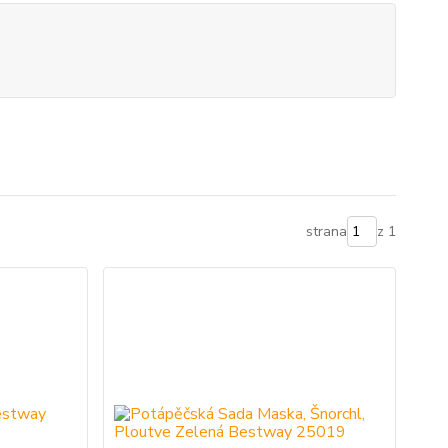
strana
z 1