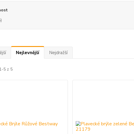
ost
5)
jší
Nejlevnější
Nejdražší
1-5 z 5