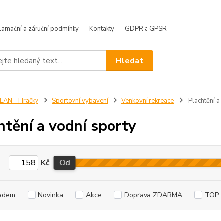
lamační a záruční podmínky
Kontakty
GDPR a GPSR
Hledat
EAN - Hračky
Sportovní vybavení
Venkovní rekreace
Plachtění a
htění a vodní sporty
Kč
Od
adem
Novinka
Akce
Doprava ZDARMA
TOP 