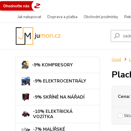
Jak nakupovat
Doprava a platba
Obchodní podmínky
Rek
Úvod
L
-9% KOMPRESORY
Plac
-9% ELEKTROCENTRÁLY
Cena:
-9% SKŘÍNĚ NA NÁŘADÍ
-10% ELEKTRICKÁ
Skl
VOZÍTKA
-7% MALÍŘSKÉ