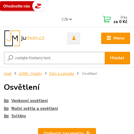
0
ks
CZK
za
0 Kč
Menu
Hledat
Úvod
LEAN - Hračky
Dům a zahrada
Osvětlení
Osvětlení
Venkovní osvětlení
Noční světla a osvětlení
Svítilny
Upřesnit parametry