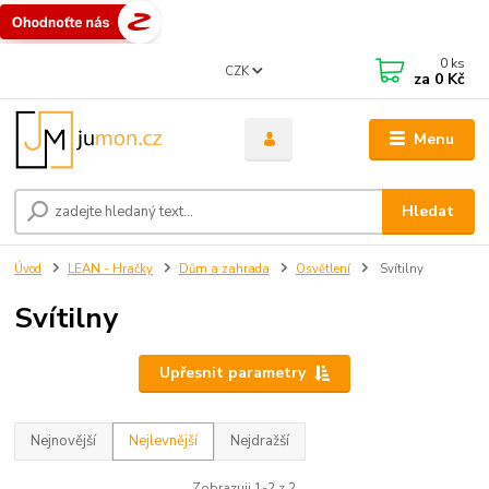
0
ks
CZK
za
0 Kč
Menu
Hledat
Úvod
LEAN - Hračky
Dům a zahrada
Osvětlení
Svítilny
Svítilny
Upřesnit parametry
Nejnovější
Nejlevnější
Nejdražší
Zobrazuji 1-2 z 2