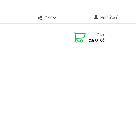
Přihlášení
CZK
0
ks
za
0 Kč