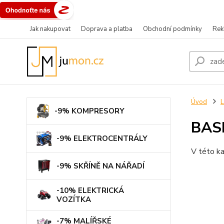
Jak nakupovat
Doprava a platba
Obchodní podmínky
Rek
Úvod
L
-9% KOMPRESORY
BAS
-9% ELEKTROCENTRÁLY
V této ka
-9% SKŘÍNĚ NA NÁŘADÍ
-10% ELEKTRICKÁ
VOZÍTKA
-7% MALÍŘSKÉ