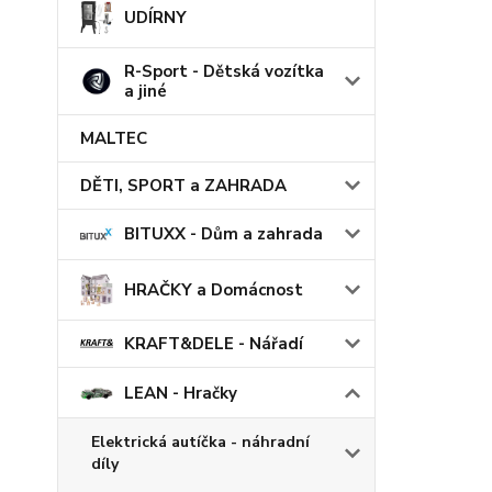
UDÍRNY
R-Sport - Dětská vozítka
a jiné
MALTEC
DĚTI, SPORT a ZAHRADA
BITUXX - Dům a zahrada
HRAČKY a Domácnost
KRAFT&DELE - Nářadí
LEAN - Hračky
Elektrická autíčka - náhradní
díly