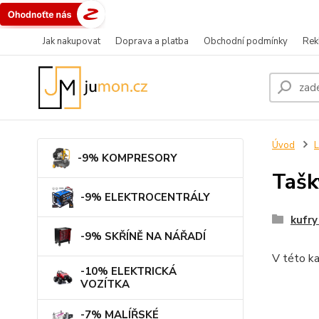
Jak nakupovat
Doprava a platba
Obchodní podmínky
Rek
Úvod
L
-9% KOMPRESORY
Tašk
-9% ELEKTROCENTRÁLY
kufry
-9% SKŘÍNĚ NA NÁŘADÍ
V této ka
-10% ELEKTRICKÁ
VOZÍTKA
-7% MALÍŘSKÉ