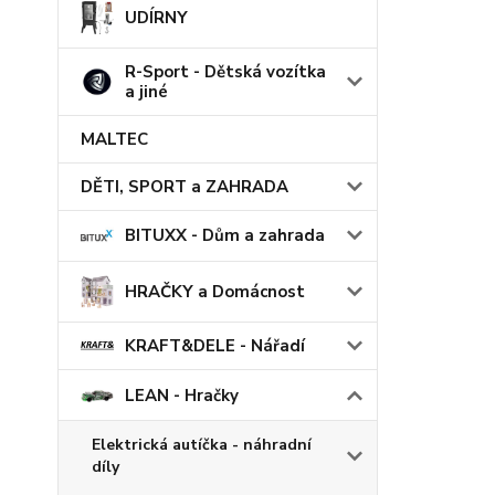
UDÍRNY
R-Sport - Dětská vozítka
a jiné
MALTEC
DĚTI, SPORT a ZAHRADA
BITUXX - Dům a zahrada
HRAČKY a Domácnost
KRAFT&DELE - Nářadí
LEAN - Hračky
Elektrická autíčka - náhradní
díly