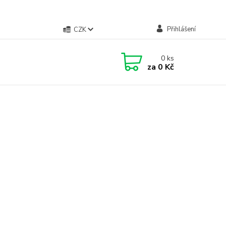
Přihlášení
CZK
0
ks
za
0 Kč