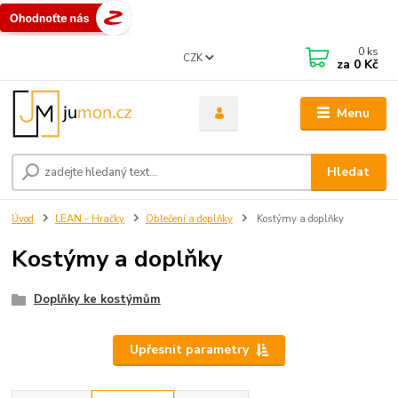
0
ks
CZK
za
0 Kč
Menu
Hledat
Úvod
LEAN - Hračky
Oblečení a doplňky
Kostýmy a doplňky
Kostýmy a doplňky
Doplňky ke kostýmům
Upřesnit parametry