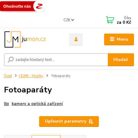
0
ks
CZK
za
0 Kč
Menu
Hledat
Úvod
LEAN - Hračky
Fotoaparáty
Fotoaparáty
kamery a optická zařízení
Upřesnit parametry