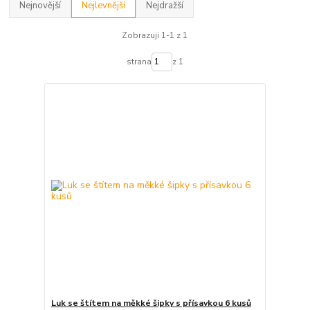
Nejnovější
Nejlevnější
Nejdražší
Zobrazuji 1-1 z 1
strana
z 1
Luk se štítem na měkké šipky s přísavkou 6 kusů