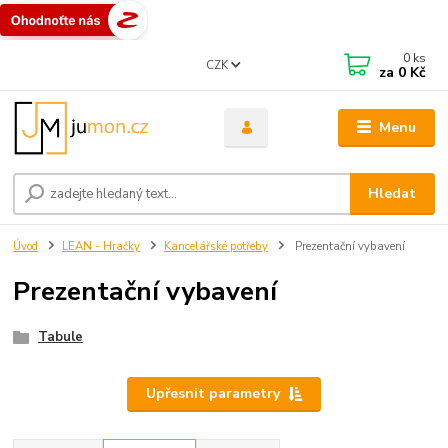
0
ks
CZK
za
0 Kč
Menu
Hledat
Úvod
LEAN - Hračky
Kancelářské potřeby
Prezentační vybavení
Prezentační vybavení
Tabule
Upřesnit parametry