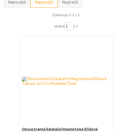
Nejnovější
Nejlevnější
Nejdražší
Zobrazuji 1-1 z 1
strana
z 1
Oboustranná Edukační Magnetická Křídová