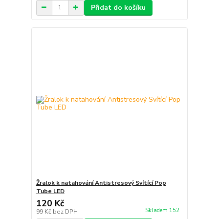
Přidat do košíku
Žralok k natahování Antistresový Svítící Pop
Tube LED
120 Kč
Skladem 152
99 Kč
bez DPH