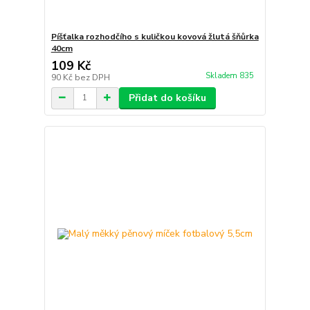
Píšťalka rozhodčího s kuličkou kovová žlutá šňůrka
40cm
109 Kč
Skladem 835
90 Kč
bez DPH
Přidat do košíku