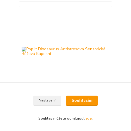
Pop It Dinosaurus Antistresová Senzorická
Souhlasím
Nastavení
Růžová Kapesní
120 Kč
Skladem 273
99 Kč
bez DPH
Souhlas můžete odmítnout
zde
.
Přidat do košíku