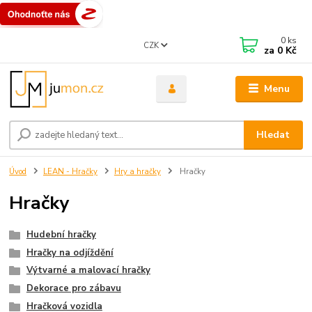
0
ks
CZK
za
0 Kč
Menu
Hledat
Úvod
LEAN - Hračky
Hry a hračky
Hračky
Hračky
Hudební hračky
Hračky na odjíždění
Výtvarné a malovací hračky
Dekorace pro zábavu
Hračková vozidla