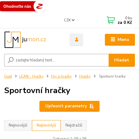
0
ks
CZK
za
0 Kč
Menu
Hledat
Úvod
LEAN - Hračky
Hry a hračky
Hračky
Sportovní hračky
Sportovní hračky
Upřesnit parametry
Nejnovější
Nejlevnější
Nejdražší
Zobrazuji 1-38 z 38