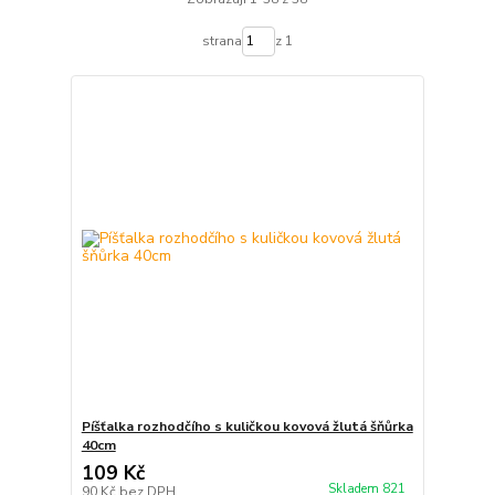
strana
z 1
Píšťalka rozhodčího s kuličkou kovová žlutá šňůrka
40cm
109 Kč
Skladem 821
90 Kč
bez DPH