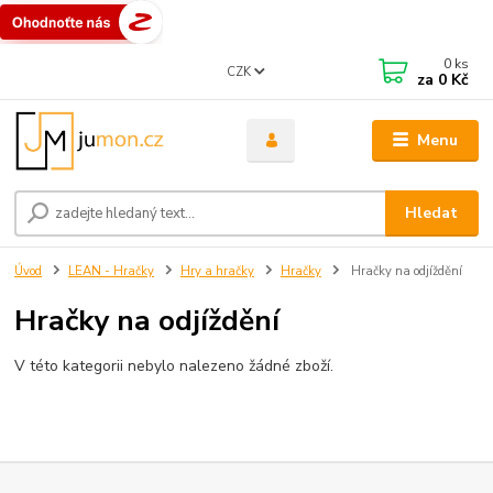
0
ks
CZK
za
0 Kč
Menu
Hledat
Úvod
LEAN - Hračky
Hry a hračky
Hračky
Hračky na odjíždění
Hračky na odjíždění
V této kategorii nebylo nalezeno žádné zboží.