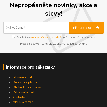
Nepropásněte novinky, akce a
slevy!
Přihlásit se
Souhlasím se
zpracováním osobních údajů
za účelem rozesílky newsletteru.
Můžete se kdykoli odhlásit. Zasíláme jednou za 14 dní.
Informace pro zákazníky
Jak nakupovat
Doprava a platba
Obchodní podmínky
Reklamační řád
Kontakty
GDPR a GPSR