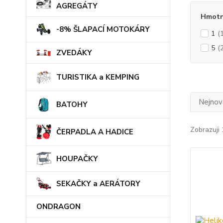
AGREGÁTY
Hmotn
-8% ŠLAPACÍ MOTOKÁRY
1
(
5
(
ZVEDÁKY
TURISTIKA a KEMPING
Nejnově
BATOHY
Zobrazuji 
ČERPADLA A HADICE
HOUPAČKY
SEKAČKY a AERÁTORY
ONDRAGON