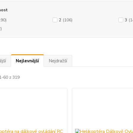
ost
190)
2
(106)
3
(1
2)
jší
Nejlevnější
Nejdražší
1-60 z 319