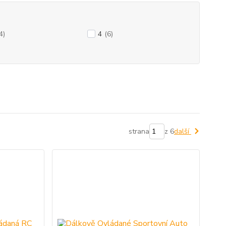
4)
4
(6)
strana
z 6
další