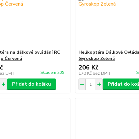
téra na dálkové ovládání RC
Helikoptéra Dálkově Ovlád
op Červená
Gyroskop Zelená
č
206 Kč
Skladem 209
S
ez DPH
170 Kč
bez DPH
Přidat do košíku
Přidat do ko