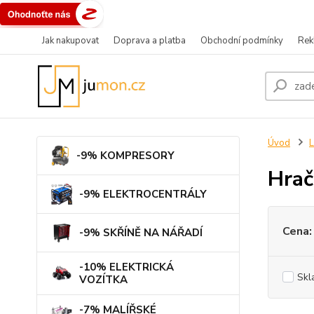
Jak nakupovat
Doprava a platba
Obchodní podmínky
Rek
Úvod
L
-9% KOMPRESORY
Hrač
-9% ELEKTROCENTRÁLY
Cena:
-9% SKŘÍNĚ NA NÁŘADÍ
-10% ELEKTRICKÁ
Skl
VOZÍTKA
-7% MALÍŘSKÉ