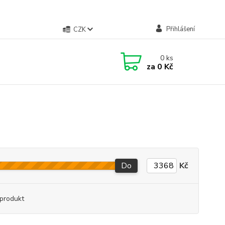
Přihlášení
CZK
0
ks
za
0 Kč
Do
Kč
produkt