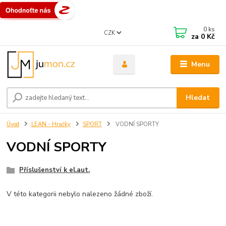
0
ks
CZK
za
0 Kč
Menu
Hledat
Úvod
LEAN - Hračky
SPORT
VODNÍ SPORTY
VODNÍ SPORTY
Příslušenství k el.aut.
V této kategorii nebylo nalezeno žádné zboží.