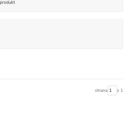
produkt
strana
z 1