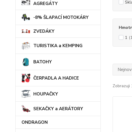
Skl
AGREGÁTY
-8% ŠLAPACÍ MOTOKÁRY
Hmotn
ZVEDÁKY
1
(
TURISTIKA a KEMPING
BATOHY
Nejnově
ČERPADLA A HADICE
Zobrazuji 
HOUPAČKY
SEKAČKY a AERÁTORY
ONDRAGON