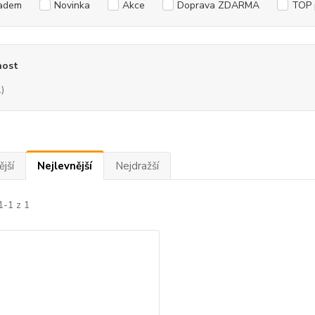
adem
Novinka
Akce
Doprava ZDARMA
TOP 
ost
1)
jší
Nejlevnější
Nejdražší
1-1 z 1