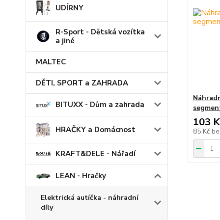
UDÍRNY
R-Sport - Dětská vozítka
a jiné
MALTEC
DĚTI, SPORT a ZAHRADA
Náhradn
BITUXX - Dům a zahrada
segment
103 K
HRAČKY a Domácnost
85 Kč
be
KRAFT&DELE - Nářadí
LEAN - Hračky
Elektrická autíčka - náhradní
díly