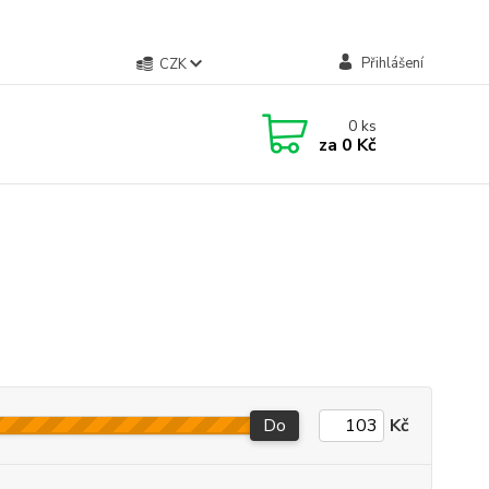
Přihlášení
CZK
0
ks
za
0 Kč
Do
Kč