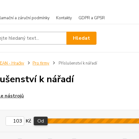
lamační a záruční podmínky
Kontakty
GDPR a GPSR
Hledat
EAN - Hračky
Pro firmy
Příslušenství k nářadí
lušenství k nářadí
e nástrojů
Kč
Od