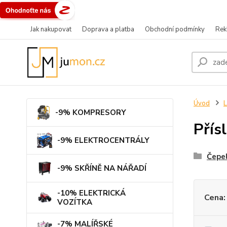
Jak nakupovat
Doprava a platba
Obchodní podmínky
Rek
Úvod
L
-9% KOMPRESORY
Přís
-9% ELEKTROCENTRÁLY
Čepel
-9% SKŘÍNĚ NA NÁŘADÍ
-10% ELEKTRICKÁ
Cena:
VOZÍTKA
-7% MALÍŘSKÉ